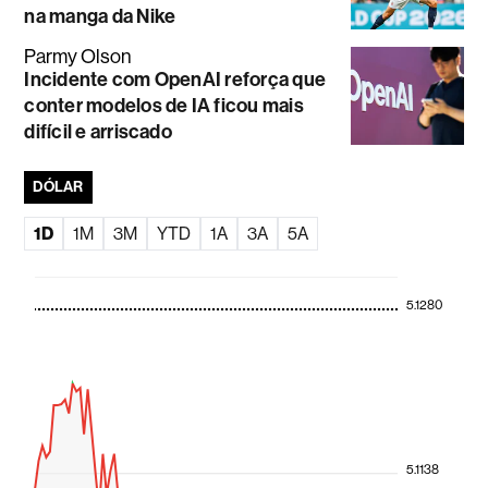
na manga da Nike
Parmy Olson
Incidente com OpenAI reforça que
conter modelos de IA ficou mais
difícil e arriscado
DÓLAR
1D
1M
3M
YTD
1A
3A
5A
5.1280
5.1138