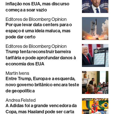
inflação nos EUA, mas discurso
começa a soar vazio
Editores de Bloomberg Opinion
Por que levar data centers para o
espaço é uma ideia maluca, mas
pode dar certo
Editores de Bloomberg Opinion
Trump tenta reconstruir barreira
tarifária e pode aprofundar danos à
economia dos EUA
Martin Ivens
Entre Trump, Europa e a esquerda,
novo governo britânico encara teste
de geopolítica
Andrea Felsted
A Adidas foi a grande vencedora da
Copa, mas Haaland pode ser carta