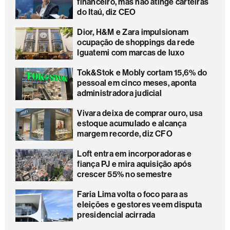
financeiro, mas não atinge carteiras
do Itaú, diz CEO
Dior, H&M e Zara impulsionam
ocupação de shoppings da rede
Iguatemi com marcas de luxo
Tok&Stok e Mobly cortam 15,6% do
pessoal em cinco meses, aponta
administradora judicial
Vivara deixa de comprar ouro, usa
estoque acumulado e alcança
margem recorde, diz CFO
Loft entra em incorporadoras e
fiança PJ e mira aquisição após
crescer 55% no semestre
Faria Lima volta o foco para as
eleições e gestores veem disputa
presidencial acirrada