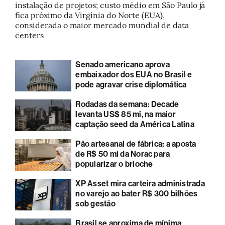
O plano da Cimed para competir com gigantes globais
instalação de projetos; custo médio em São Paulo já
fica próximo da Virgínia do Norte (EUA),
Futuros dos EUA operam sem direção única após queda
considerada o maior mercado mundial de data
de fabricantes de chips
centers
Ibovespa e dólar avançam com alívio no petróleo após
pausa nos ataques no Oriente Médio
Ibovespa sobe e dólar avança a R$ 5,10 após pausa nos
Senado americano aprova
ataques entre EUA e Irã
embaixador dos EUA no Brasil e
Ouro e prata em alta? As projeções do UBS para os
pode agravar crise diplomática
metais em 2026 e 2027
Intel vê mercado ‘saudável’ na América Latina
Rodadas da semana: Decade
Ações globais sobem com sinais de alívio no Oriente
levanta US$ 85 mi, na maior
Médio; Brent recua 7%
captação seed da América Latina
Mercado de ETFs do Brasil triplica e chega a R$ 116 bi em
avanço de fundos na região
Pão artesanal de fábrica: a aposta
de R$ 50 mi da Norac para
Ibovespa cai 1,5% com recuo da Petrobras (PETR4);
dólar fica estável
popularizar o brioche
O que pode levar o petróleo a US$ 120 por barril com a
XP Asset mira carteira administrada
escalada no Oriente Médio
no varejo ao bater R$ 300 bilhões
sob gestão
Brasil se aproxima de mínima