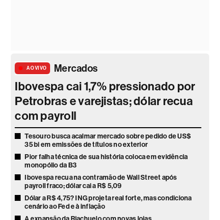
Mercados
AO VIVO
Ibovespa cai 1,7% pressionado por
Petrobras e varejistas; dólar recua
com payroll
Tesouro busca acalmar mercado sobre pedido de US$
35 bi em emissões de títulos no exterior
Pior falha técnica de sua história coloca em evidência
monopólio da B3
Ibovespa recua na contramão de Wall Street após
payroll fraco; dólar cai a R$ 5,09
Dólar a R$ 4,75? ING projeta real forte, mas condiciona
cenário ao Fed e à inflação
A expansão da Riachuelo com novas lojas