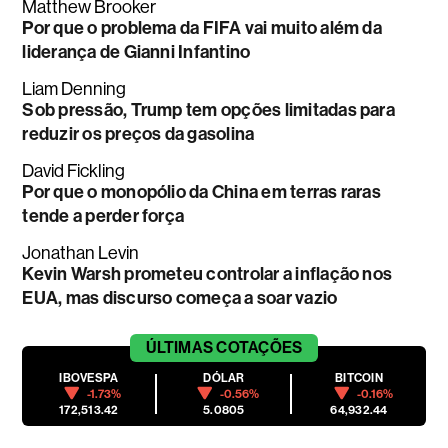
Matthew Brooker
Por que o problema da FIFA vai muito além da
liderança de Gianni Infantino
Liam Denning
Sob pressão, Trump tem opções limitadas para
reduzir os preços da gasolina
David Fickling
Por que o monopólio da China em terras raras
tende a perder força
Jonathan Levin
Kevin Warsh prometeu controlar a inflação nos
EUA, mas discurso começa a soar vazio
ÚLTIMAS
COTAÇÕES
IBOVESPA
DÓLAR
BITCOIN
-1.73%
-0.56%
-0.16%
172,513.42
5.0805
64,932.44