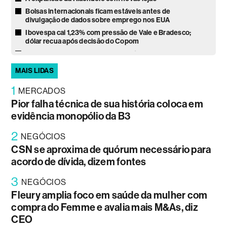
Bolsas internacionais ficam estáveis antes de
divulgação de dados sobre emprego nos EUA
Ibovespa cai 1,23% com pressão de Vale e Bradesco;
dólar recua após decisão do Copom
Trump, Fed e Tesouro geram incerteza e reabrem
debate sobre vendas de ativos dos EUA
MAIS LIDAS
As ações mais recomendadas para agosto
1
Ações globais oscilam à espera de acordo no Irã e dados
MERCADOS
do mercado de trabalho nos EUA
Pior falha técnica de sua história coloca em
As ações mais recomendadas para agosto, segundo 10
evidência monopólio da B3
bancos e corretoras
Ibovespa fecha perto da estabilidade com Copom e
2
NEGÓCIOS
cenário eleitoral no radar
CSN se aproxima de quórum necessário para
A ‘volta’ da Syngenta ao campo
acordo de dívida, dizem fontes
Futuros dos EUA desaceleram com balanços de IA e
negociação sobre guerra no Irã
3
NEGÓCIOS
Ibovespa fecha em leve queda pressionado por recuo da
Fleury amplia foco em saúde da mulher com
Petrobras; dólar sobe a R$ 5,13
compra do Femme e avalia mais M&As, diz
Ibovespa sobe antes do Copom em dia de queda dos
juros futuros e alívio no petróleo
CEO