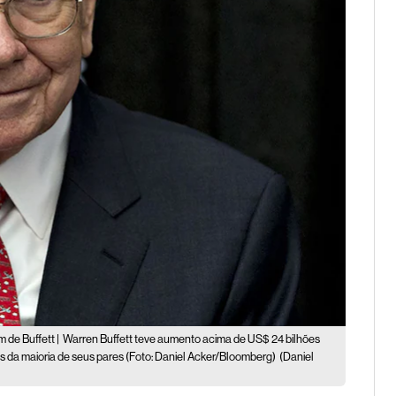
 de Buffett |
Warren Buffett teve aumento acima de US$ 24 bilhões
s da maioria de seus pares (Foto: Daniel Acker/Bloomberg)
(Daniel