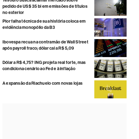
Tesouro busca acalmar mercado sobre
pedido de US$ 35 bi em emissões de títulos
no exterior
Pior falha técnica de sua história coloca em
evidência monopólio da B3
Ibovespa recua na contramão de Wall Street
após payroll fraco; dólar cai a R$ 5,09
Dólar a R$ 4,75? ING projeta real forte, mas
condiciona cenário ao Fed e à inflação
A expansão da Riachuelo com novas lojas