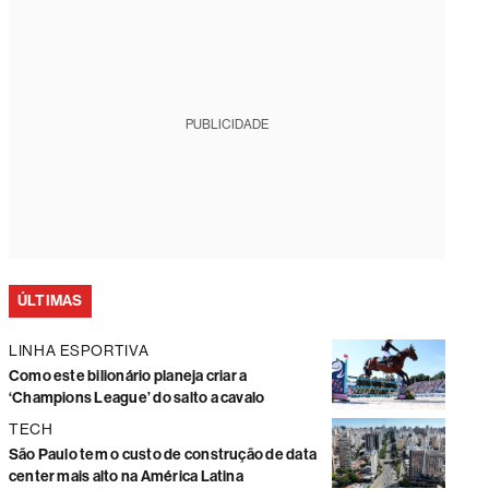
PUBLICIDADE
ÚLTIMAS
LINHA ESPORTIVA
Como este bilionário planeja criar a
‘Champions League’ do salto a cavalo
TECH
São Paulo tem o custo de construção de data
center mais alto na América Latina