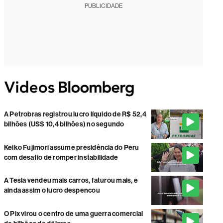
PUBLICIDADE
A Petrobras registrou lucro líquido de R$ 52,4
bilhões (US$ 10,4 bilhões) no segundo
Keiko Fujimori assume presidência do Peru
com desafio de romper instabilidade
A Tesla vendeu mais carros, faturou mais, e
ainda assim o lucro despencou
O Pix virou o centro de uma guerra comercial