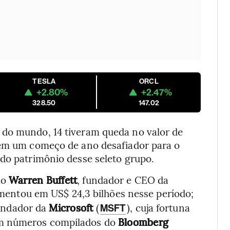
TESLA
ORCL
+2.80%
+2.47%
328.50
147.02
 do mundo, 14 tiveram queda no valor de
 em um começo de ano desafiador para o
 do patrimônio desse seleto grupo.
mo
Warren Buffett
, fundador e CEO da
umentou em US$ 24,3 bilhões nesse período;
undador da
Microsoft
(
), cuja fortuna
MSFT
om números compilados do
Bloomberg