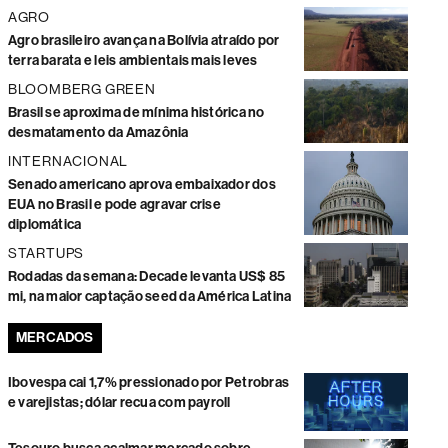
AGRO
Agro brasileiro avança na Bolívia atraído por
terra barata e leis ambientais mais leves
BLOOMBERG GREEN
Brasil se aproxima de mínima histórica no
desmatamento da Amazônia
INTERNACIONAL
Senado americano aprova embaixador dos
EUA no Brasil e pode agravar crise
diplomática
STARTUPS
Rodadas da semana: Decade levanta US$ 85
mi, na maior captação seed da América Latina
MERCADOS
Ibovespa cai 1,7% pressionado por Petrobras
e varejistas; dólar recua com payroll