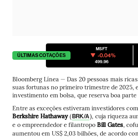
MSFT
-0.04%
ÚLTIMAS
COTAÇÕES
499.96
Bloomberg Línea — Das 20 pessoas mais ricas
suas fortunas no primeiro trimestre de 2025,
investimento em bolsa, que reserva boa parte
Entre as exceções estiveram investidores co
Berkshire Hathaway
(
), cuja riqueza a
BRK/A
e o empreendedor e filantropo
Bill Gates
, cof
aumentou em US$ 2,03 bilhões, de acordo c