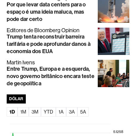
Por que levar data centers para o
espaço é uma ideia maluca, mas
pode dar certo
Editores de Bloomberg Opinion
Trump tenta reconstruir barreira
tarifária e pode aprofundar danos à
economia dos EUA
Martin Ivens
Entre Trump, Europa e a esquerda,
novo governo britânico encara teste
de geopolítica
DÓLAR
1D
1M
3M
YTD
1A
3A
5A
5.1258