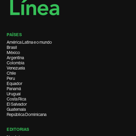
PAÍSES
América Latina e o mundo
Brasil
México
Argentina
Colombia
Venezuela
Chile
Peru
Equador
Panamá
Uruguai
Costa Rica
El Salvador
Guatemala
República Dominicana
EDITORIAS