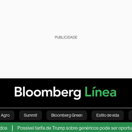
PUBLICIDADE
Agro
Summit
Bloomberg Green
Estilo de vida
Possível tarifa de Trump sobre genéricos pode ser oportunidade
nanças pessoais
Viagens
Internacional
Brasil
S