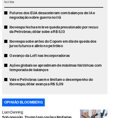
há 2 dias
Futuros dos EUA desaceleram com balanços de IA e
negociação sobre guerra no Irã
Ibovespa fecha em leve queda pressionado por recuo
da Petrobras; dólar sobe a R$ 5,13
Ibovespa sobe antes do Copom em dia de queda dos
juros futuros e alívio no petróleo
O avanço da Loft nas incorporadoras
Ações globais se aproximam de máximas históricas com
temporada de balanços
Vale e Petrobras caem e limitam o desempenho do
Ibovespa; dólar avança a R$ 5,09
Ações globais sobem com recuo do petróleo e alívio da
pressão sobre mercados
OPINIÃO BLOOMBERG
Faria Lima volta o foco para as eleições e gestores veem
Liam Denning
disputa presidencial acirrada
Sob pressão, Trump tem opções limitadas