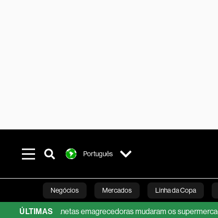
Português
Negócios
Mercados
Linha da Copa
gurte: como canetas emagrecedoras mudaram os supermercados
ÚLTIMAS
Línea Studios
Podcasts
Inovação
Fi