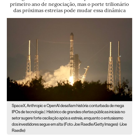
primeiro ano de negociação, mas o porte trilionário
das próximas estreias pode mudar essa dinâmica
SpaceX, Anthropic e OpenAI desafiam história conturbada de mega
IPOs de tecnologia |
Histórico de grandes ofertas públicas iniciais no
setor sugere forte oscilação após a estreia, enquanto o entusiasmo
dos investidores segue em alta (Foto: Joe Raedle/Getty Images)
(Joe
Raedle)