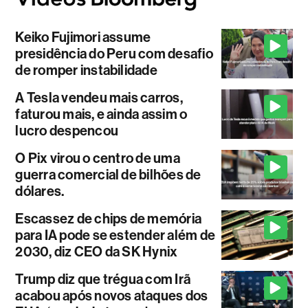
Keiko Fujimori assume
presidência do Peru com desafio
de romper instabilidade
A Tesla vendeu mais carros,
faturou mais, e ainda assim o
lucro despencou
O Pix virou o centro de uma
guerra comercial de bilhões de
dólares.
Escassez de chips de memória
para IA pode se estender além de
2030, diz CEO da SK Hynix
Trump diz que trégua com Irã
acabou após novos ataques dos