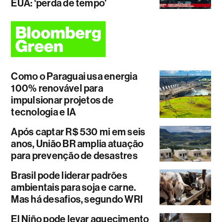
EUA: ‘perda de tempo'
Como o Paraguai usa energia
100% renovável para
impulsionar projetos de
tecnologia e IA
Após captar R$ 530 mi em seis
anos, União BR amplia atuação
para prevenção de desastres
Brasil pode liderar padrões
ambientais para soja e carne.
Mas há desafios, segundo WRI
El Niño pode levar aquecimento