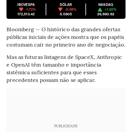
IBOVESPA
DÓLAR
NASDAQ
-1.73%
-0.56%
+1.30%
172,513.42
5.0805
26,690.62
Bloomberg — O histórico das grandes ofertas
públicas iniciais de ações mostra que os papéis
costumam cair no primeiro ano de negociação.
Mas as futuras listagens de SpaceX, Anthropic
e OpenAI têm tamanho e importância
sistêmica suficientes para que esses
precedentes possam não se aplicar.
PUBLICIDADE