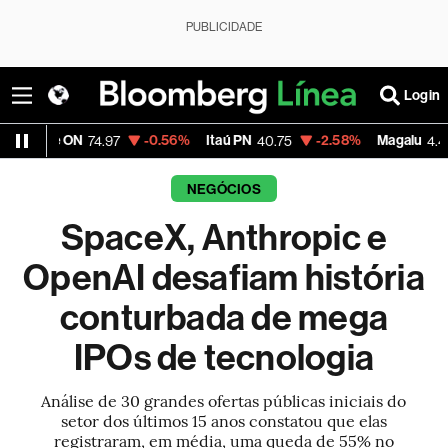
PUBLICIDADE
Login
-0.56%
Itaú PN
-2.58%
Magalu
-3.72%
74.97
40.75
4.40
NEGÓCIOS
SpaceX, Anthropic e
OpenAI desafiam história
conturbada de mega
IPOs de tecnologia
Análise de 30 grandes ofertas públicas iniciais do
setor dos últimos 15 anos constatou que elas
registraram, em média, uma queda de 55% no