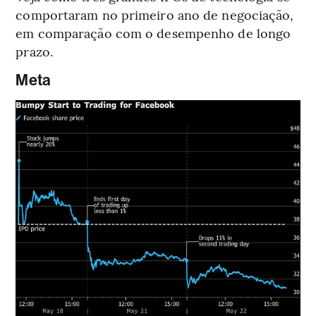
comportaram no primeiro ano de negociação,
em comparação com o desempenho de longo
prazo.
Meta