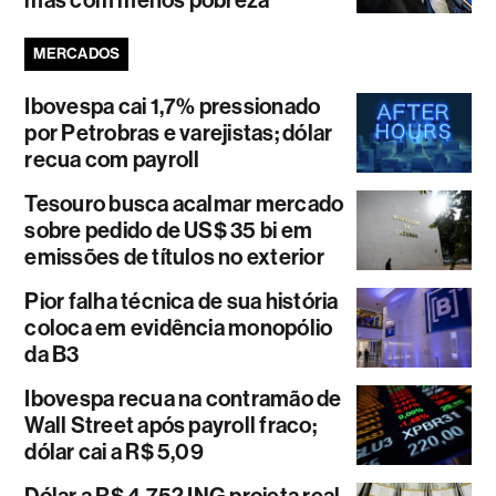
mas com menos pobreza
MERCADOS
Ibovespa cai 1,7% pressionado
por Petrobras e varejistas; dólar
recua com payroll
Tesouro busca acalmar mercado
sobre pedido de US$ 35 bi em
emissões de títulos no exterior
Pior falha técnica de sua história
coloca em evidência monopólio
da B3
Ibovespa recua na contramão de
Wall Street após payroll fraco;
dólar cai a R$ 5,09