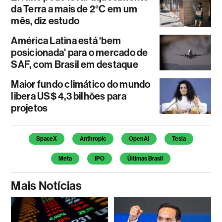
da Terra a mais de 2°C em um
mês, diz estudo
América Latina está ‘bem
posicionada' para o mercado de
SAF, com Brasil em destaque
Maior fundo climático do mundo
libera US$ 4,3 bilhões para
projetos
Temas deste artigo
SpaceX
Anthropic
OpenAI
Tesla
Meta
IPO
Últimas Brasil
Mais Notícias