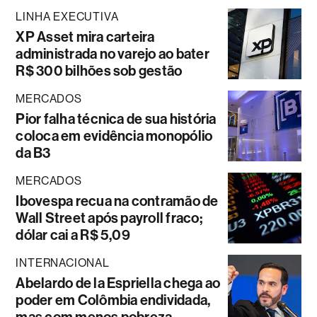
LINHA EXECUTIVA
XP Asset mira carteira
administrada no varejo ao bater
R$ 300 bilhões sob gestão
MERCADOS
Pior falha técnica de sua história
coloca em evidência monopólio
da B3
MERCADOS
Ibovespa recua na contramão de
Wall Street após payroll fraco;
dólar cai a R$ 5,09
INTERNACIONAL
Abelardo de la Espriella chega ao
poder em Colômbia endividada,