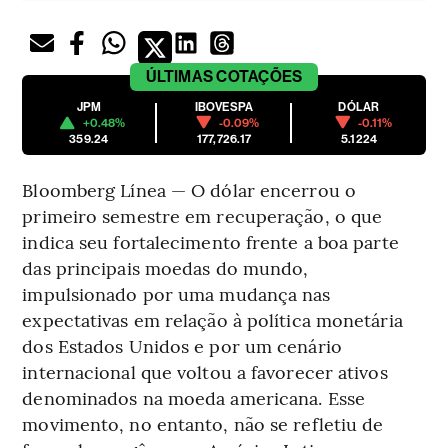
ÚLTIMAS
COTAÇÕES
JPM
IBOVESPA
DÓLAR
+0.48%
-0.09%
-0.11%
359.24
177,726.17
5.1224
Bloomberg Línea — O dólar encerrou o
primeiro semestre em recuperação, o que
indica seu fortalecimento frente a boa parte
das principais moedas do mundo,
impulsionado por uma mudança nas
expectativas em relação à política monetária
dos Estados Unidos e por um cenário
internacional que voltou a favorecer ativos
denominados na moeda americana. Esse
movimento, no entanto, não se refletiu de