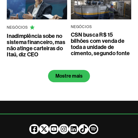
NEGÓCIOS
NEGÓCIOS
CSN busca R$ 15
Inadimplência sobe no
bilhões com venda de
sistema financeiro, mas
toda a unidade de
não atinge carteiras do
cimento, segundo fonte
Itaú, diz CEO
Mostre mais