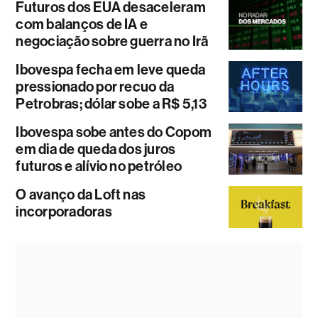
Futuros dos EUA desaceleram
com balanços de IA e
negociação sobre guerra no Irã
Ibovespa fecha em leve queda
pressionado por recuo da
Petrobras; dólar sobe a R$ 5,13
Ibovespa sobe antes do Copom
em dia de queda dos juros
futuros e alívio no petróleo
O avanço da Loft nas
incorporadoras