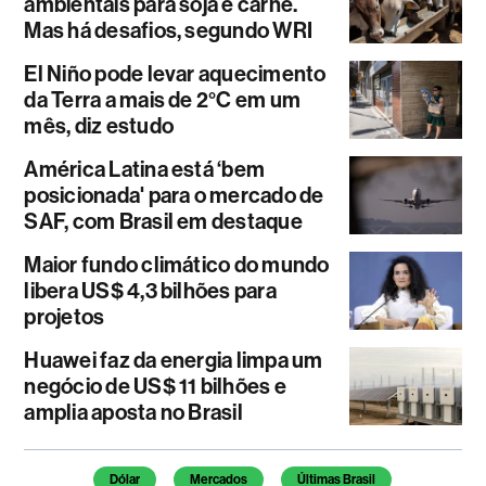
ambientais para soja e carne.
Mas há desafios, segundo WRI
El Niño pode levar aquecimento
da Terra a mais de 2°C em um
mês, diz estudo
América Latina está ‘bem
posicionada' para o mercado de
SAF, com Brasil em destaque
Maior fundo climático do mundo
libera US$ 4,3 bilhões para
projetos
Huawei faz da energia limpa um
negócio de US$ 11 bilhões e
amplia aposta no Brasil
Temas deste artigo
Dólar
Mercados
Últimas Brasil