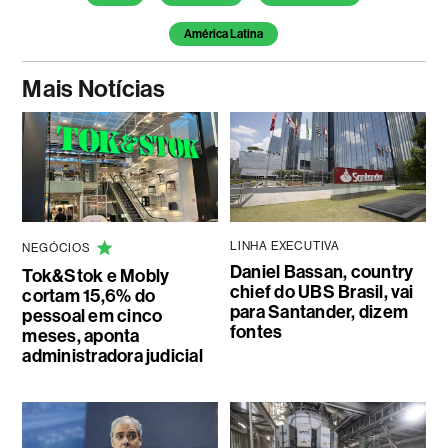
América Latina
Mais Notícias
LINHA EXECUTIVA
NEGÓCIOS
Daniel Bassan, country
Tok&Stok e Mobly
chief do UBS Brasil, vai
cortam 15,6% do
para Santander, dizem
pessoal em cinco
fontes
meses, aponta
administradora judicial