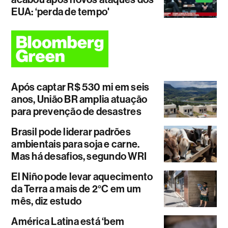
EUA: ‘perda de tempo'
Após captar R$ 530 mi em seis
anos, União BR amplia atuação
para prevenção de desastres
Brasil pode liderar padrões
ambientais para soja e carne.
Mas há desafios, segundo WRI
El Niño pode levar aquecimento
da Terra a mais de 2°C em um
mês, diz estudo
América Latina está ‘bem