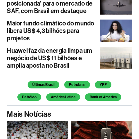
posicionada' para o mercado de
SAF, com Brasil em destaque
Maior fundo climático do mundo
libera US$ 4,3 bilhões para
projetos
Huawei faz da energia limpa um
negócio de US$ 11 bilhões e
amplia aposta no Brasil
Temas deste artigo
Últimas Brasil
Petrobras
YPF
Petróleo
América Latina
Bank of America
Mais Notícias