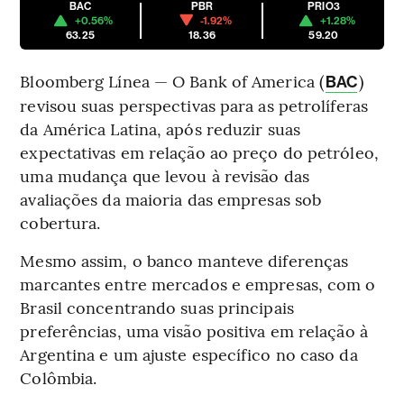
BAC
PBR
PRIO3
+0.56%
-1.92%
+1.28%
63.25
18.36
59.20
Bloomberg Línea — O Bank of America (
)
BAC
revisou suas perspectivas para as petrolíferas
da América Latina, após reduzir suas
expectativas em relação ao preço do petróleo,
uma mudança que levou à revisão das
avaliações da maioria das empresas sob
cobertura.
Mesmo assim, o banco manteve diferenças
marcantes entre mercados e empresas, com o
Brasil concentrando suas principais
preferências, uma visão positiva em relação à
Argentina e um ajuste específico no caso da
Colômbia.