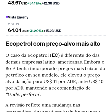
48.67
+34.11%
+12.38 USD
USD
Vista Energy
VIST:UN
64.04
+31.20%
+15.23 USD
USD
Ecopetrol com preço-alvo mais alto
O caso da Ecopetrol (
) é diferente do das
EC
demais empresas latino-americanas. Embora o
BofA tenha incorporado preços mais baixos do
petróleo em seu modelo, ele elevou o preço-
alvo da ação para US$ 11 por ADR, ante US$ 10
por ADR, mantendo a recomendação de
“Underperform
”.
A revisão reflete uma mudança nas
perspectivas de crescimento de longo prazo