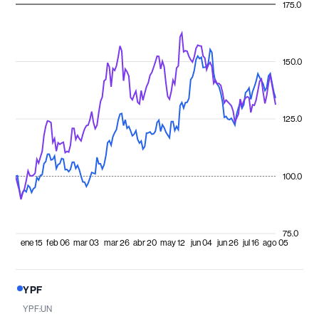
175.0
150.0
125.0
100.0
75.0
ene 15
feb 06
mar 03
mar 26
abr 20
may 12
jun 04
jun 26
jul 16
ago 05
YPF
YPF:UN