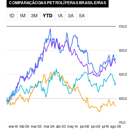
COMPARAÇÃO DAS PETROLÍFERAS BRASILEIRAS
1D
1M
3M
YTD
1A
3A
5A
175.0
150.0
125.0
100.0
75.0
ene 15
feb 05
mar 03
mar 26
abr 20
may 14
jun 08
jun 29
jul 16
ago 05