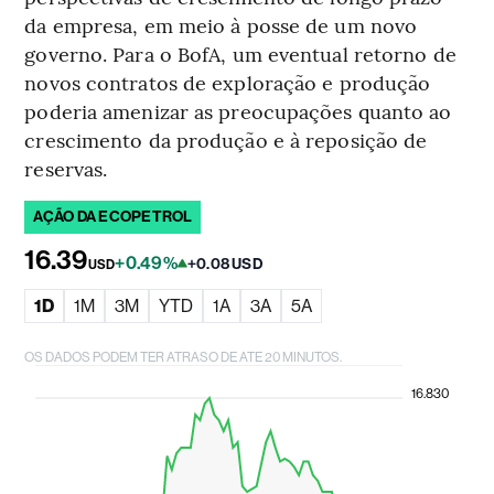
da empresa, em meio à posse de um novo
governo. Para o BofA, um eventual retorno de
novos contratos de exploração e produção
poderia amenizar as preocupações quanto ao
crescimento da produção e à reposição de
reservas.
AÇÃO DA ECOPETROL
16.39
+0.49%
+0.08 USD
USD
1D
1M
3M
YTD
1A
3A
5A
OS DADOS PODEM TER ATRASO DE ATE 20 MINUTOS.
16.830