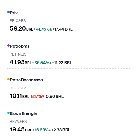
Prio
PRIO3:BS
59.20
+41.76%
+17.44 BRL
BRL
Petrobras
PETR4:BS
41.93
+36.54%
+11.22 BRL
BRL
PetroReconcavo
RECV3:BS
10.11
-8.17%
-0.90 BRL
BRL
Brava Energia
BRAV3:BS
19.45
+16.68%
+2.78 BRL
BRL