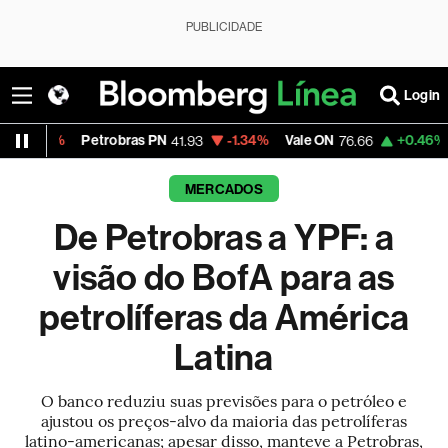
PUBLICIDADE
Login
Petrobras PN
-1.34%
Vale ON
+0.46%
Itaú PN
41.93
76.66
42
MERCADOS
De Petrobras a YPF: a
visão do BofA para as
petrolíferas da América
Latina
O banco reduziu suas previsões para o petróleo e
ajustou os preços-alvo da maioria das petrolíferas
latino-americanas; apesar disso, manteve a Petrobras,