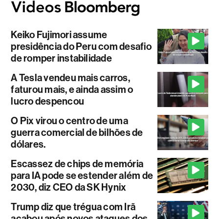
Keiko Fujimori assume
presidência do Peru com desafio
de romper instabilidade
A Tesla vendeu mais carros,
faturou mais, e ainda assim o
lucro despencou
O Pix virou o centro de uma
guerra comercial de bilhões de
dólares.
Escassez de chips de memória
para IA pode se estender além de
2030, diz CEO da SK Hynix
Trump diz que trégua com Irã
acabou após novos ataques dos