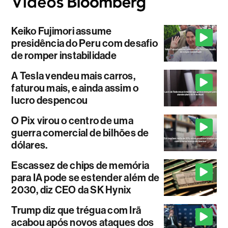
Keiko Fujimori assume
presidência do Peru com desafio
de romper instabilidade
A Tesla vendeu mais carros,
faturou mais, e ainda assim o
lucro despencou
O Pix virou o centro de uma
guerra comercial de bilhões de
dólares.
Escassez de chips de memória
para IA pode se estender além de
2030, diz CEO da SK Hynix
Trump diz que trégua com Irã
acabou após novos ataques dos