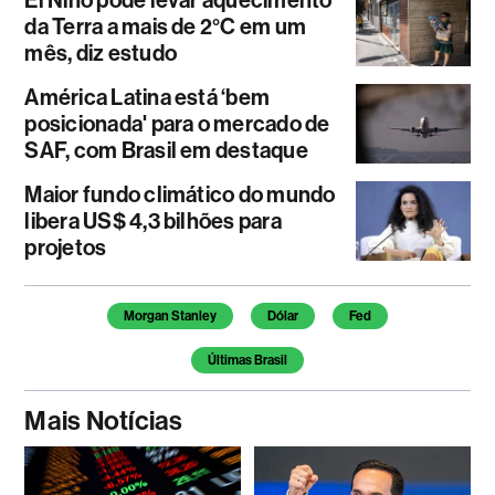
El Niño pode levar aquecimento
da Terra a mais de 2°C em um
mês, diz estudo
América Latina está ‘bem
posicionada' para o mercado de
SAF, com Brasil em destaque
Maior fundo climático do mundo
libera US$ 4,3 bilhões para
projetos
Temas deste artigo
Morgan Stanley
Dólar
Fed
Últimas Brasil
Mais Notícias