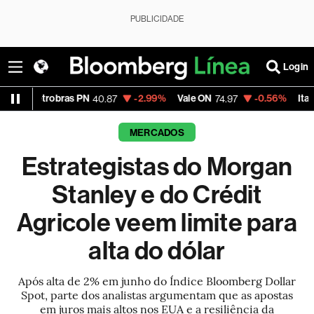
PUBLICIDADE
Login
bras PN
-2.99%
Vale ON
-0.56%
Itaú PN
40.87
74.97
40.75
MERCADOS
Estrategistas do Morgan
Stanley e do Crédit
Agricole veem limite para
alta do dólar
Após alta de 2% em junho do Índice Bloomberg Dollar
Spot, parte dos analistas argumentam que as apostas
em juros mais altos nos EUA e a resiliência da