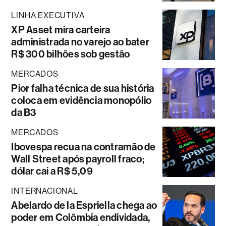
LINHA EXECUTIVA
XP Asset mira carteira
administrada no varejo ao bater
R$ 300 bilhões sob gestão
MERCADOS
Pior falha técnica de sua história
coloca em evidência monopólio
da B3
MERCADOS
Ibovespa recua na contramão de
Wall Street após payroll fraco;
dólar cai a R$ 5,09
INTERNACIONAL
Abelardo de la Espriella chega ao
poder em Colômbia endividada,