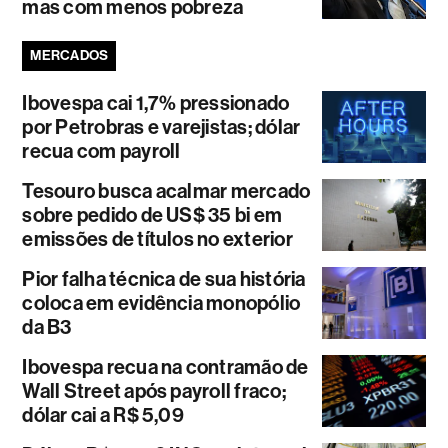
mas com menos pobreza
MERCADOS
Ibovespa cai 1,7% pressionado
por Petrobras e varejistas; dólar
recua com payroll
Tesouro busca acalmar mercado
sobre pedido de US$ 35 bi em
emissões de títulos no exterior
Pior falha técnica de sua história
coloca em evidência monopólio
da B3
Ibovespa recua na contramão de
Wall Street após payroll fraco;
dólar cai a R$ 5,09