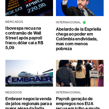
MERCADOS
INTERNACIONAL
Ibovespa recua na
Abelardo de la Espriella
contramão de Wall
chega ao poder em
Street após payroll
Colômbia endividada,
fraco; dólar cai a R$
mas com menos
5,09
pobreza
NEGÓCIOS
INTERNACIONAL
Embraer negocia venda
Payroll: geração de
de jatos regionais para a
empregos nos EUA
maior aérea da Índia,
recua em julho e muda