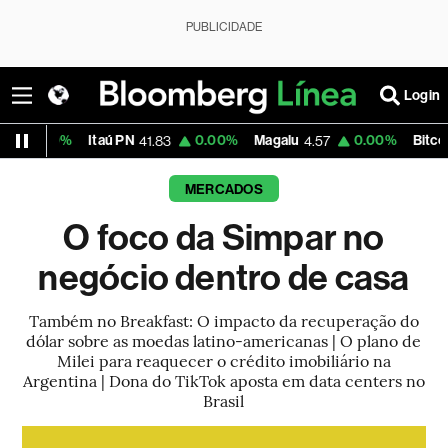
PUBLICIDADE
Login
Itaú PN
0.00%
Magalu
0.00%
Bitcoin
41.83
4.57
65,183.54
MERCADOS
O foco da Simpar no
negócio dentro de casa
Também no Breakfast: O impacto da recuperação do
dólar sobre as moedas latino-americanas | O plano de
Milei para reaquecer o crédito imobiliário na
Argentina | Dona do TikTok aposta em data centers no
Brasil