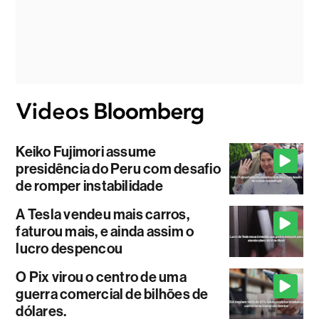
Keiko Fujimori assume
presidência do Peru com desafio
de romper instabilidade
A Tesla vendeu mais carros,
faturou mais, e ainda assim o
lucro despencou
O Pix virou o centro de uma
guerra comercial de bilhões de
dólares.