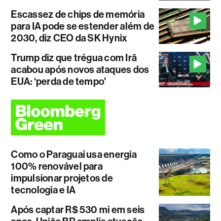
Escassez de chips de memória
para IA pode se estender além de
2030, diz CEO da SK Hynix
Trump diz que trégua com Irã
acabou após novos ataques dos
EUA: ‘perda de tempo'
Como o Paraguai usa energia
100% renovável para
impulsionar projetos de
tecnologia e IA
Após captar R$ 530 mi em seis