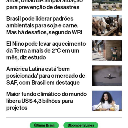
anos, União BR amplia atuação
para prevenção de desastres
Brasil pode liderar padrões
ambientais para soja e carne.
Mas há desafios, segundo WRI
El Niño pode levar aquecimento
da Terra a mais de 2°C em um
mês, diz estudo
América Latina está ‘bem
posicionada' para o mercado de
SAF, com Brasil em destaque
Maior fundo climático do mundo
libera US$ 4,3 bilhões para
projetos
Temas deste artigo
Últimas Brasil
Bloomberg Línea