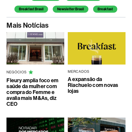
Breakfast Brasil
Newsletter Brasil
Breakfast
Mais Notícias
MERCADOS
NEGÓCIOS
A expansão da
Fleury amplia foco em
Riachuelo com novas
saúde da mulher com
lojas
compra do Femme e
avalia mais M&As, diz
CEO