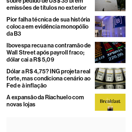
sobre pedido de US$ 35 bi em
emissões de títulos no exterior
Pior falha técnica de sua história
coloca em evidência monopólio
da B3
Ibovespa recua na contramão de
Wall Street após payroll fraco;
dólar cai a R$ 5,09
Dólar a R$ 4,75? ING projeta real
forte, mas condiciona cenário ao
Fed e à inflação
A expansão da Riachuelo com
novas lojas