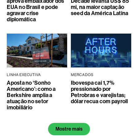
aprova embaixador dos
Decade levanta US$ 85
EUA no Brasil e pode
mi, na maior captação
agravar crise
seed da América Latina
diplomática
LINHA EXECUTIVA
MERCADOS
Aposta no ‘Sonho
Ibovespa cai 1,7%
Americano’: como a
pressionado por
Berkshire amplia a
Petrobras e varejistas;
atuação no setor
dólar recua com payroll
imobiliário
Mostre mais