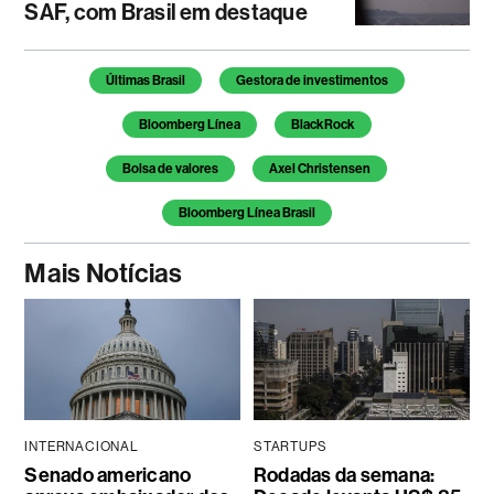
SAF, com Brasil em destaque
Temas deste artigo
Últimas Brasil
Gestora de investimentos
Bloomberg Línea
BlackRock
Bolsa de valores
Axel Christensen
Bloomberg Línea Brasil
Mais Notícias
INTERNACIONAL
STARTUPS
Senado americano
Rodadas da semana: