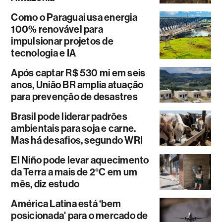
Como o Paraguai usa energia
100% renovável para
impulsionar projetos de
tecnologia e IA
Após captar R$ 530 mi em seis
anos, União BR amplia atuação
para prevenção de desastres
Brasil pode liderar padrões
ambientais para soja e carne.
Mas há desafios, segundo WRI
El Niño pode levar aquecimento
da Terra a mais de 2°C em um
mês, diz estudo
América Latina está ‘bem
posicionada' para o mercado de