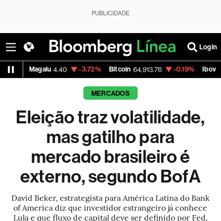
PUBLICIDADE
Login
etrobras PN
-2.99%
Vale ON
-0.56%
Itaú PN
40.87
74.97
40.
MERCADOS
Eleição traz volatilidade,
mas gatilho para
mercado brasileiro é
externo, segundo BofA
David Beker, estrategista para América Latina do Bank
of America diz que investidor estrangeiro já conhece
Lula e que fluxo de capital deve ser definido por Fed,