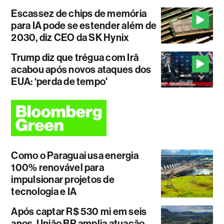
Escassez de chips de memória
para IA pode se estender além de
2030, diz CEO da SK Hynix
Trump diz que trégua com Irã
acabou após novos ataques dos
EUA: ‘perda de tempo'
Como o Paraguai usa energia
100% renovável para
impulsionar projetos de
tecnologia e IA
Após captar R$ 530 mi em seis
anos, União BR amplia atuação