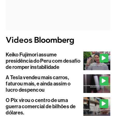
Keiko Fujimori assume
presidência do Peru com desafio
de romper instabilidade
A Tesla vendeu mais carros,
faturou mais, e ainda assim o
lucro despencou
O Pix virou o centro de uma
guerra comercial de bilhões de
dólares.