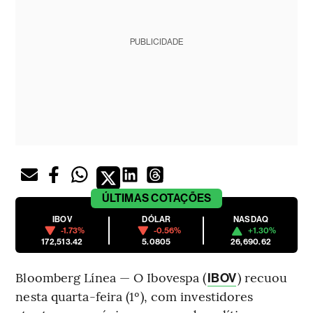
PUBLICIDADE
ÚLTIMAS
COTAÇÕES
IBOV
DÓLAR
NASDAQ
-1.73%
-0.56%
+1.30%
172,513.42
5.0805
26,690.62
Bloomberg Línea — O Ibovespa (
) recuou
IBOV
nesta quarta-feira (1º), com investidores