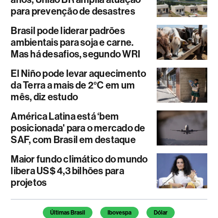
para prevenção de desastres
Brasil pode liderar padrões
ambientais para soja e carne.
Mas há desafios, segundo WRI
El Niño pode levar aquecimento
da Terra a mais de 2°C em um
mês, diz estudo
América Latina está ‘bem
posicionada' para o mercado de
SAF, com Brasil em destaque
Maior fundo climático do mundo
libera US$ 4,3 bilhões para
projetos
Temas deste artigo
Últimas Brasil
Ibovespa
Dólar