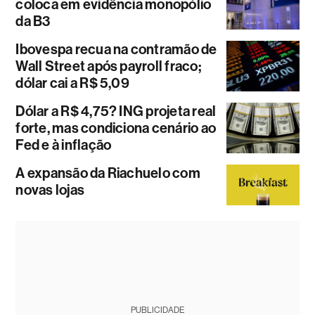
coloca em evidência monopólio
da B3
Ibovespa recua na contramão de
Wall Street após payroll fraco;
dólar cai a R$ 5,09
Dólar a R$ 4,75? ING projeta real
forte, mas condiciona cenário ao
Fed e à inflação
A expansão da Riachuelo com
novas lojas
PUBLICIDADE