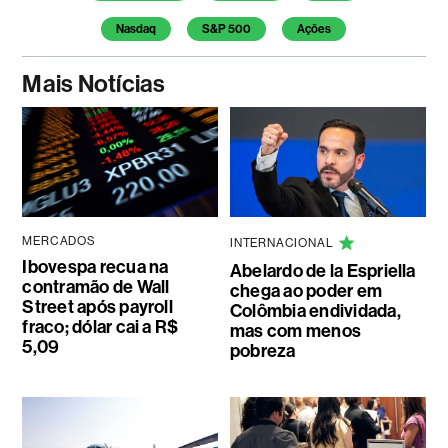
Nasdaq
S&P 500
Ações
Mais Notícias
MERCADOS
INTERNACIONAL
Ibovespa recua na
Abelardo de la Espriella
contramão de Wall
chega ao poder em
Street após payroll
Colômbia endividada,
fraco; dólar cai a R$
mas com menos
5,09
pobreza