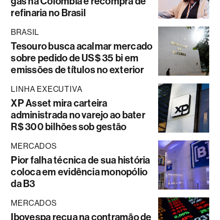
gás na Colômbia e recompra de
refinaria no Brasil
BRASIL
Tesouro busca acalmar mercado
sobre pedido de US$ 35 bi em
emissões de títulos no exterior
LINHA EXECUTIVA
XP Asset mira carteira
administrada no varejo ao bater
R$ 300 bilhões sob gestão
MERCADOS
Pior falha técnica de sua história
coloca em evidência monopólio
da B3
MERCADOS
Ibovespa recua na contramão de