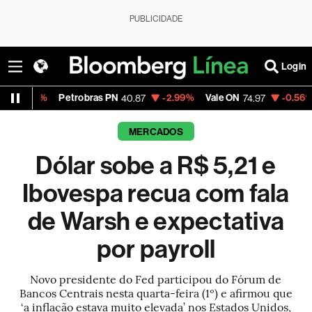
PUBLICIDADE
Login
Petrobras PN
-2.99%
Vale ON
-0.56%
Itaú PN
40.87
74.97
MERCADOS
Dólar sobe a R$ 5,21 e
Ibovespa recua com fala
de Warsh e expectativa
por payroll
Novo presidente do Fed participou do Fórum de
Bancos Centrais nesta quarta-feira (1º) e afirmou que
‘a inflação estava muito elevada’ nos Estados Unidos,