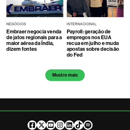
NEGÓCIOS
INTERNACIONAL
Embraer negocia venda
Payroll: geração de
de jatos regionais para a
empregos nos EUA
maior aérea da Índia,
recua em julho e muda
dizem fontes
apostas sobre decisão
do Fed
Mostre mais