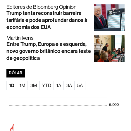
Editores de Bloomberg Opinion
Por que levar data centers para o
espaço é uma ideia maluca, mas
pode dar certo
Editores de Bloomberg Opinion
Trump tenta reconstruir barreira
tarifária e pode aprofundar danos à
economia dos EUA
Martin Ivens
Entre Trump, Europa e a esquerda,
novo governo britânico encara teste
de geopolítica
DÓLAR
1D
1M
3M
YTD
1A
3A
5A