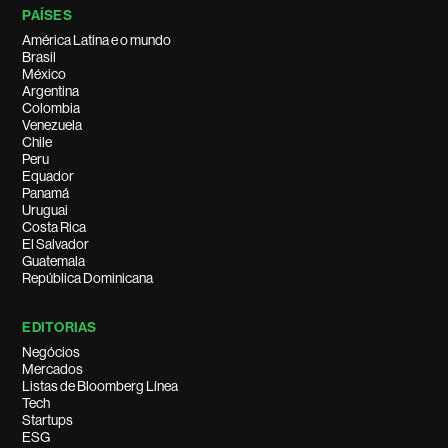
PAÍSES
América Latina e o mundo
Brasil
México
Argentina
Colombia
Venezuela
Chile
Peru
Equador
Panamá
Uruguai
Costa Rica
El Salvador
Guatemala
República Dominicana
EDITORIAS