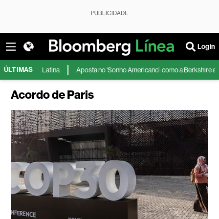
PUBLICIDADE
Login
ÚLTIMAS
ca Latina
Aposta no ‘Sonho Americano’: como a Berkshire amplia a atuaçã
Acordo de Paris