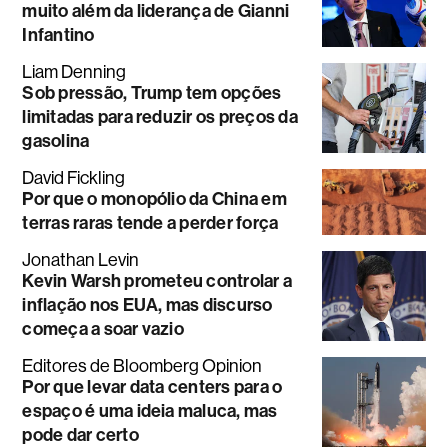
a segurança de criptomoedas é
cada vez mais difícil
Matthew Brooker
Por que o problema da FIFA vai
muito além da liderança de Gianni
Infantino
Liam Denning
Sob pressão, Trump tem opções
limitadas para reduzir os preços da
gasolina
David Fickling
Por que o monopólio da China em
terras raras tende a perder força
Jonathan Levin
Kevin Warsh prometeu controlar a
inflação nos EUA, mas discurso
começa a soar vazio