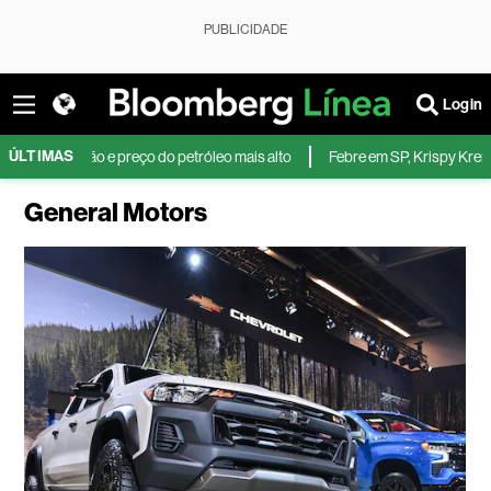
PUBLICIDADE
Login
ÚLTIMAS
odução e preço do petróleo mais alto
Febre em SP, Krispy Kreme reduz
General Motors