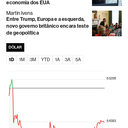
economia dos EUA
Martin Ivens
Entre Trump, Europa e a esquerda,
novo governo britânico encara teste
de geopolítica
DÓLAR
1D
1M
3M
YTD
1A
3A
5A
5.1258
5.1093