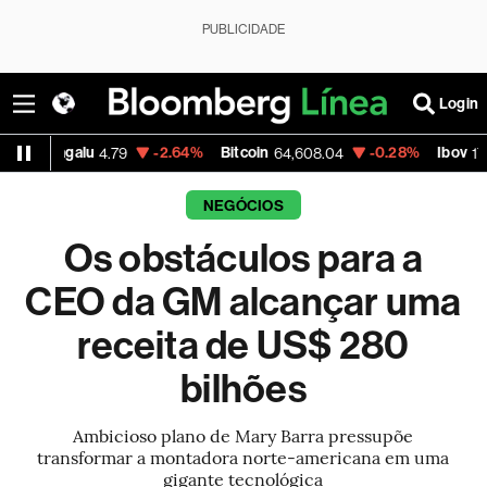
PUBLICIDADE
Login
-2.64%
Bitcoin
-0.28%
Ibov
-0.
4.79
64,608.04
177,726.17
NEGÓCIOS
Os obstáculos para a
CEO da GM alcançar uma
receita de US$ 280
bilhões
Ambicioso plano de Mary Barra pressupõe
transformar a montadora norte-americana em uma
gigante tecnológica