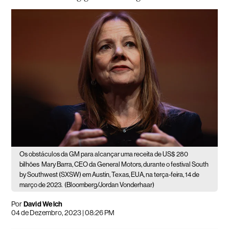
Os obstáculos da GM para alcançar uma receita de US$ 280
bilhões
Mary Barra, CEO da General Motors, durante o festival South
by Southwest (SXSW) em Austin, Texas, EUA, na terça-feira, 14 de
março de 2023.
(Bloomberg/Jordan Vonderhaar)
Por
David Welch
04 de Dezembro, 2023 | 08:26 PM