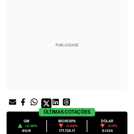
PUBLICIDADE
ÚLTIMAS
COTAÇÕES
GM
IBOVESPA
DÓLAR
+0.96%
-0.09%
-0.11%
89.16
177,726.17
5.1224