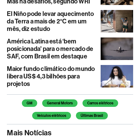
Mas há desafios, segundo WRI
El Niño pode levar aquecimento
da Terra a mais de 2°C em um
mês, diz estudo
América Latina está ‘bem
posicionada' para o mercado de
SAF, com Brasil em destaque
Maior fundo climático do mundo
libera US$ 4,3 bilhões para
projetos
Temas deste artigo
GM
General Motors
Carros elétricos
Veículos elétricos
Últimas Brasil
Mais Notícias