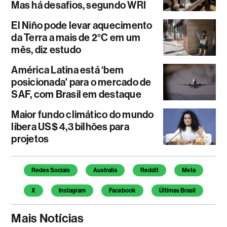
Mas há desafios, segundo WRI
El Niño pode levar aquecimento
da Terra a mais de 2°C em um
mês, diz estudo
América Latina está ‘bem
posicionada' para o mercado de
SAF, com Brasil em destaque
Maior fundo climático do mundo
libera US$ 4,3 bilhões para
projetos
Temas deste artigo
Redes Sociais
Australia
Reddit
Meta
X
Instagram
Facebook
Últimas Brasil
Mais Notícias