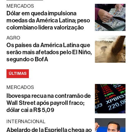
MERCADOS
Dólar em queda impulsiona
moedas da América Latina; peso
colombiano lidera valorização
AGRO
Os países da América Latina que
serão mais afetados pelo El Niño,
segundo o BofA
ÚLTIMAS
MERCADOS
Ibovespa recua na contramão de
Wall Street após payroll fraco;
dólar cai a R$ 5,09
INTERNACIONAL
Abelardo de la Espriella chega ao