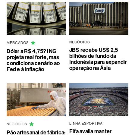
NEGÓCIOS
MERCADOS
JBS recebe US$ 2,5
Dólar a R$ 4,75? ING
bilhões de fundo da
projeta real forte, mas
Indonésia para expandir
condiciona cenário ao
operação na Ásia
Fed e à inflação
LINHA ESPORTIVA
NEGÓCIOS
Fifa avalia manter
Pão artesanal de fábrica: