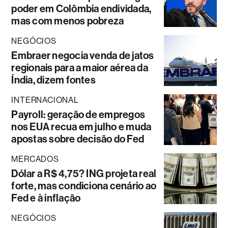
poder em Colômbia endividada,
mas com menos pobreza
NEGÓCIOS
Embraer negocia venda de jatos
regionais para a maior aérea da
Índia, dizem fontes
INTERNACIONAL
Payroll: geração de empregos
nos EUA recua em julho e muda
apostas sobre decisão do Fed
MERCADOS
Dólar a R$ 4,75? ING projeta real
forte, mas condiciona cenário ao
Fed e à inflação
NEGÓCIOS