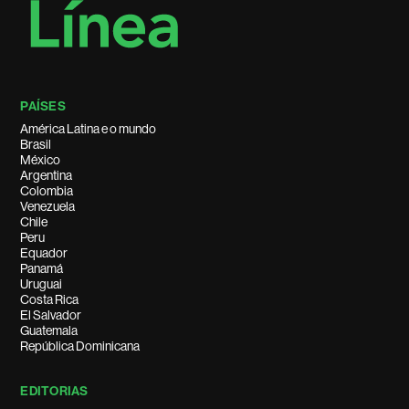
PAÍSES
América Latina e o mundo
Brasil
México
Argentina
Colombia
Venezuela
Chile
Peru
Equador
Panamá
Uruguai
Costa Rica
El Salvador
Guatemala
República Dominicana
EDITORIAS