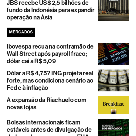
JBS recebe US$ 2,5 bilhões de
fundo da Indonésia para expandir
operação na Ásia
MERCADOS
Ibovespa recua na contramão de
Wall Street após payroll fraco;
dólar cai a R$ 5,09
Dólar a R$ 4,75? ING projeta real
forte, mas condiciona cenário ao
Fed e à inflação
A expansão da Riachuelo com
novas lojas
Bolsas internacionais ficam
estáveis antes de divulgação de