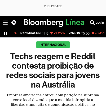
PUBLICIDADE
Login
Petrobras PN
-2.25%
Vale ON
-0.45%
Itaú PN
41.18
75.05
41
INTERNACIONAL
Techs reagem e Reddit
contesta proibição de
redes sociais para jovens
na Austrália
Empresa americana entrou com petição na suprema
corte local dizendo que a medida infringiria a
liberdade implícita de comunicação política, no