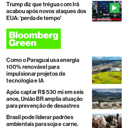
Trump diz que trégua com Irã
acabou após novos ataques dos
EUA: ‘perda de tempo'
Como o Paraguai usa energia
100% renovável para
impulsionar projetos de
tecnologia e IA
Após captar R$ 530 mi em seis
anos, União BR amplia atuação
para prevenção de desastres
Brasil pode liderar padrões
ambientais para soja e carne.