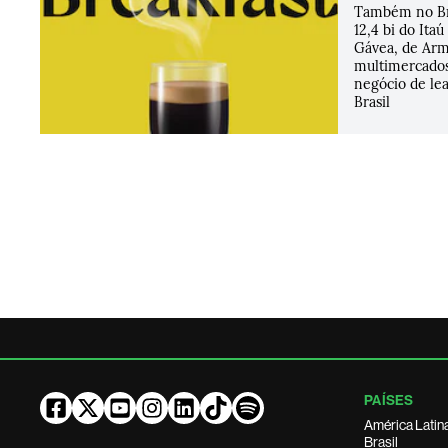
Também no Bre
12,4 bi do Ita
Gávea, de Arm
multimercados
negócio de le
Brasil
PAÍSES
América Latin
Brasil