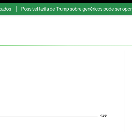
Possível tarifa de Trump sobre genéricos pode ser oportunida
ESG
Soluções de publicidade
Bloomberg Línea
Assina
4.99