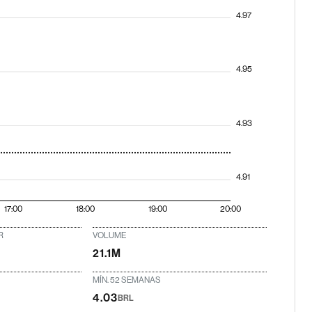
4.97
4.95
4.93
4.91
17:00
18:00
19:00
20:00
R
VOLUME
21.1M
MÍN. 52 SEMANAS
4.03
BRL