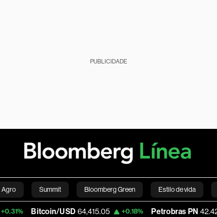
PUBLICIDADE
Agro
Summit
Bloomberg Green
Estilo de vida
Bitcoin/USD
64,415.05
Petrobras PN
42.42
%
+0.18%
-0
nanças pessoais
Viagens
Internacional
Brasil
S