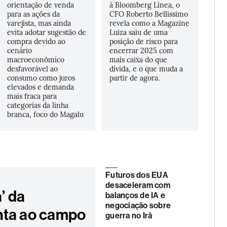
orientação de venda
à Bloomberg Línea, o
para as ações da
CFO Roberto Bellissimo
varejista, mas ainda
revela como a Magazine
evita adotar sugestão de
Luiza saiu de uma
compra devido ao
posição de risco para
cenário
encerrar 2025 com
macroeconômico
mais caixa do que
desfavorável ao
dívida, e o que muda a
consumo como juros
partir de agora.
elevados e demanda
mais fraca para
categorias da linha
branca, foco do Magalu
Futuros dos EUA
desaceleram com
a’ da
balanços de IA e
negociação sobre
ta ao campo
guerra no Irã