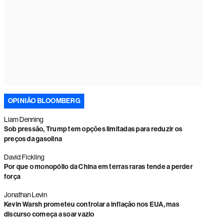
OPINIÃO BLOOMBERG
Liam Denning
Sob pressão, Trump tem opções limitadas para reduzir os
preços da gasolina
David Fickling
Por que o monopólio da China em terras raras tende a perder
força
Jonathan Levin
Kevin Warsh prometeu controlar a inflação nos EUA, mas
discurso começa a soar vazio