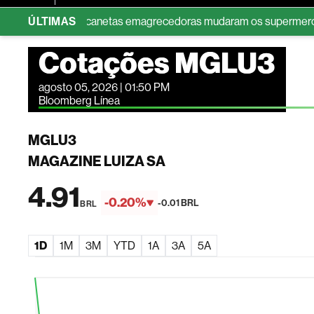
ogurte: como canetas emagrecedoras mudaram os supermercados
ÚLTIMAS
Cotações MGLU3
agosto 05, 2026 | 01:50 PM
Bloomberg Línea
MGLU3
MAGAZINE LUIZA SA
4.91
-0.20%
-0.01 BRL
BRL
1D
1M
3M
YTD
1A
3A
5A