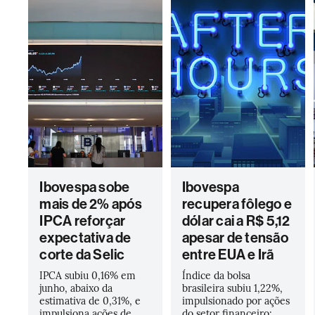
Ibovespa sobe
Ibovespa
mais de 2% após
recupera fôlego e
IPCA reforçar
dólar cai a R$ 5,12
expectativa de
apesar de tensão
corte da Selic
entre EUA e Irã
IPCA subiu 0,16% em
Índice da bolsa
junho, abaixo da
brasileira subiu 1,22%,
estimativa de 0,31%, e
impulsionado por ações
impulsiona ações de
do setor financeiro;