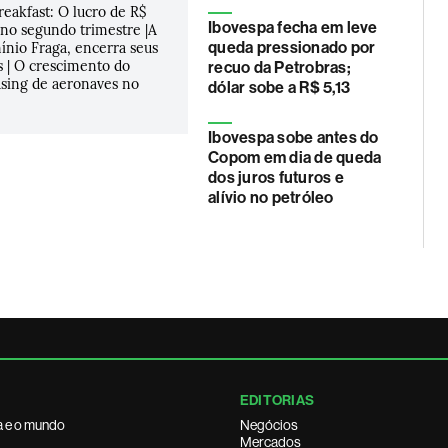
akfast: O lucro de R$
Ibovespa fecha em leve
ú no segundo trimestre |A
ínio Fraga, encerra seus
queda pressionado por
 | O crescimento do
recuo da Petrobras;
asing de aeronaves no
dólar sobe a R$ 5,13
Ibovespa sobe antes do
Copom em dia de queda
dos juros futuros e
alívio no petróleo
EDITORIAS
a e o mundo
Negócios
Mercados