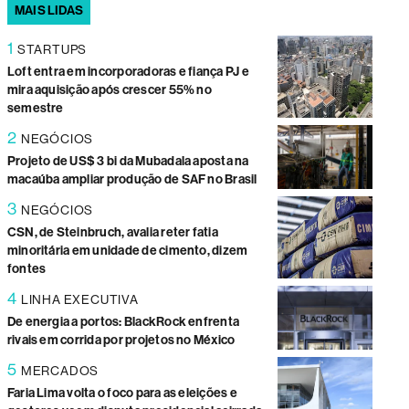
MAIS LIDAS
1
STARTUPS
Loft entra em incorporadoras e fiança PJ e
mira aquisição após crescer 55% no
semestre
2
NEGÓCIOS
Projeto de US$ 3 bi da Mubadala aposta na
macaúba ampliar produção de SAF no Brasil
3
NEGÓCIOS
CSN, de Steinbruch, avalia reter fatia
minoritária em unidade de cimento, dizem
fontes
4
LINHA EXECUTIVA
De energia a portos: BlackRock enfrenta
rivais em corrida por projetos no México
5
MERCADOS
Faria Lima volta o foco para as eleições e