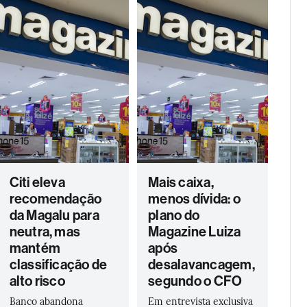
Citi eleva
Mais caixa,
recomendação
menos dívida: o
da Magalu para
plano do
neutra, mas
Magazine Luiza
mantém
após
classificação de
desalavancagem,
alto risco
segundo o CFO
Banco abandona
Em entrevista exclusiva