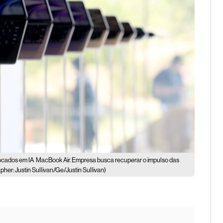
focados em IA
MacBook Air. Empresa busca recuperar o impulso das
her: Justin Sullivan/Ge/Justin Sullivan)