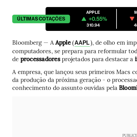
APPLE
+0.55%
ÚLTIMAS
COTAÇÕES
310.94
4
Bloomberg — A
Apple
(
), de olho em imp
AAPL
computadores, se prepara para reformular tod
de
processadores
projetados para destacar a
A empresa, que lançou seus primeiros Macs co
da produção da próxima geração - o process
conhecimento do assunto ouvidas pela
Bloom
PUBLIC