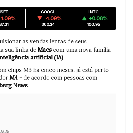
MSFT
GOOGL
INTC
-1.09%
-4.09%
+0.08%
87.31
362.34
100.95
ulsionar as vendas lentas de seus
a sua linha de
Macs
com uma nova família
inteligência artificial (IA)
.
m chips M3 há cinco meses, já está perto
ador
M4
- de acordo com pessoas com
berg News
.
IDADE