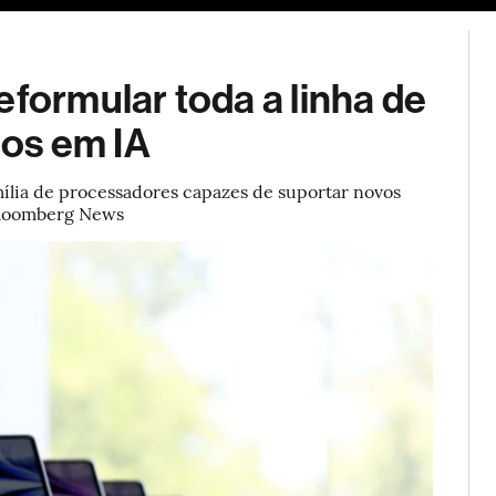
ESG
Soluções de publicidade
Bloomberg Línea
Assina
eformular toda a linha de
os em IA
ília de processadores capazes de suportar novos
 Bloomberg News