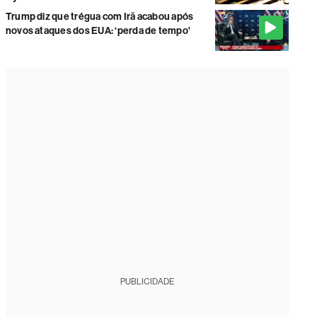
Trump diz que trégua com Irã acabou após
novos ataques dos EUA: ‘perda de tempo'
PUBLICIDADE