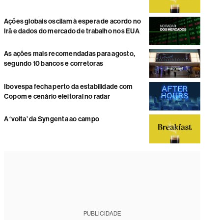
Ações globais oscilam à espera de acordo no
Irã e dados do mercado de trabalho nos EUA
As ações mais recomendadas para agosto,
segundo 10 bancos e corretoras
Ibovespa fecha perto da estabilidade com
Copom e cenário eleitoral no radar
A ‘volta’ da Syngenta ao campo
PUBLICIDADE