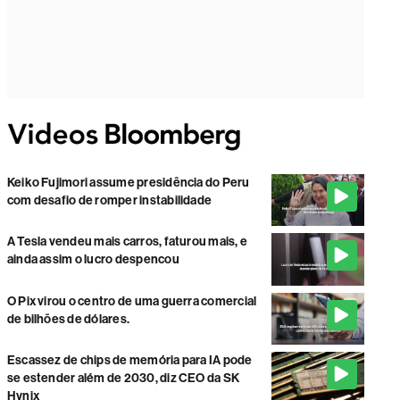
Keiko Fujimori assume presidência do Peru
com desafio de romper instabilidade
A Tesla vendeu mais carros, faturou mais, e
ainda assim o lucro despencou
O Pix virou o centro de uma guerra comercial
de bilhões de dólares.
Escassez de chips de memória para IA pode
se estender além de 2030, diz CEO da SK
Hynix