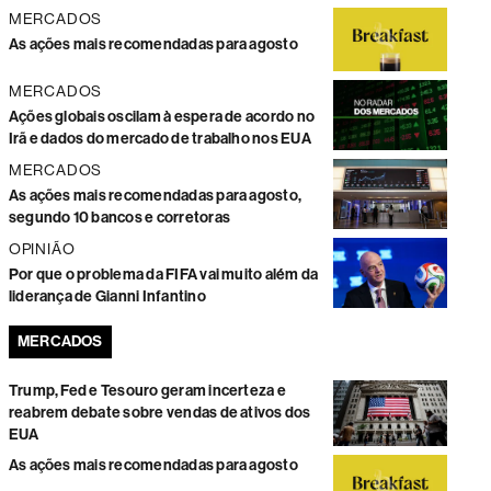
MERCADOS
As ações mais recomendadas para agosto
MERCADOS
Ações globais oscilam à espera de acordo no
Irã e dados do mercado de trabalho nos EUA
MERCADOS
As ações mais recomendadas para agosto,
segundo 10 bancos e corretoras
OPINIÃO
Por que o problema da FIFA vai muito além da
liderança de Gianni Infantino
MERCADOS
Trump, Fed e Tesouro geram incerteza e
reabrem debate sobre vendas de ativos dos
EUA
As ações mais recomendadas para agosto