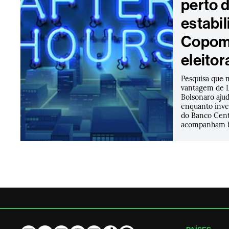
perto 
estabi
Copom 
eleitor
Pesquisa que 
vantagem de L
Bolsonaro ajuda
enquanto inve
do Banco Centr
acompanham b