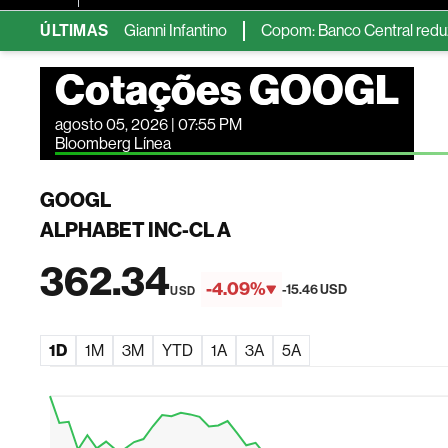
derança de Gianni Infantino
ÚLTIMAS
Copom: Banco Central reduz Selic 
Cotações GOOGL
agosto 05, 2026 | 07:55 PM
Bloomberg Línea
GOOGL
ALPHABET INC-CL A
362.34
-4.09%
-15.46 USD
USD
1D
1M
3M
YTD
1A
3A
5A