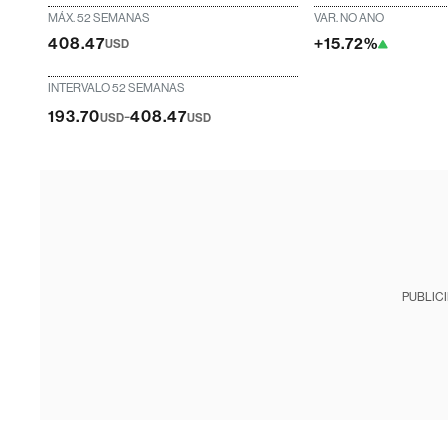
MÁX. 52 SEMANAS
VAR. NO ANO
408.47
+15.72%
USD
INTERVALO 52 SEMANAS
-
193.70
408.47
USD
USD
PUBLIC