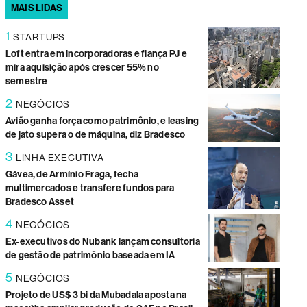
MAIS LIDAS
1
STARTUPS
Loft entra em incorporadoras e fiança PJ e
mira aquisição após crescer 55% no
semestre
2
NEGÓCIOS
Avião ganha força como patrimônio, e leasing
de jato supera o de máquina, diz Bradesco
3
LINHA EXECUTIVA
Gávea, de Armínio Fraga, fecha
multimercados e transfere fundos para
Bradesco Asset
4
NEGÓCIOS
Ex-executivos do Nubank lançam consultoria
de gestão de patrimônio baseada em IA
5
NEGÓCIOS
Projeto de US$ 3 bi da Mubadala aposta na