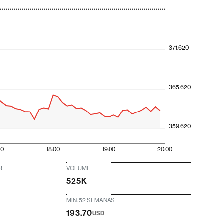
371.620
365.620
359.620
00
18:00
19:00
20:00
R
VOLUME
525K
MÍN. 52 SEMANAS
193.70
USD