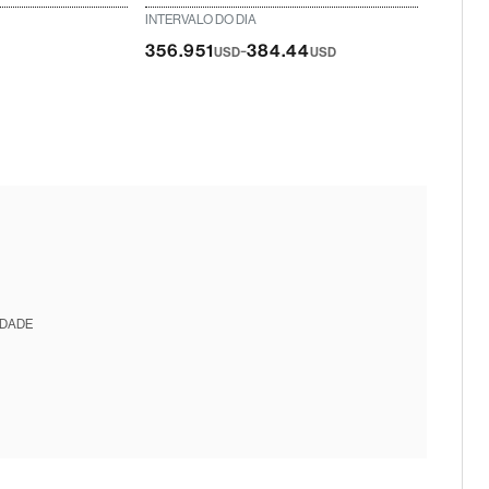
INTERVALO DO DIA
-
356.951
384.44
USD
USD
IDADE