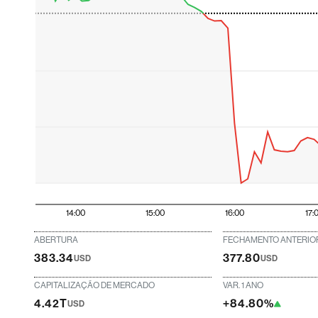
14:00
15:00
16:00
17:
ABERTURA
FECHAMENTO ANTERIO
383.34
377.80
USD
USD
CAPITALIZAÇÃO DE MERCADO
VAR. 1 ANO
4.42T
+84.80%
USD