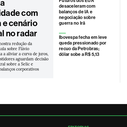
da
Futuros dos EUA
desaceleram com
lidade com
balanços de IA e
negociação sobre
e cenário
guerra no Irã
al no radar
Ibovespa fecha em leve
queda pressionado por
mostra redução da
ula sobre Flávio
recuo da Petrobras;
 a aliviar a curva de juros,
dólar sobe a R$ 5,13
stidores aguardam decisão
al sobre a Selic e
alanços corporativos