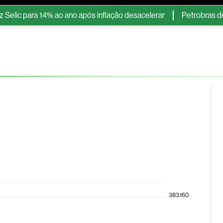
para 14% ao ano após inflação desacelerar
Petrobras deve dob
ESG
Soluções de publicidade
Bloomberg Línea
Assina
383.160