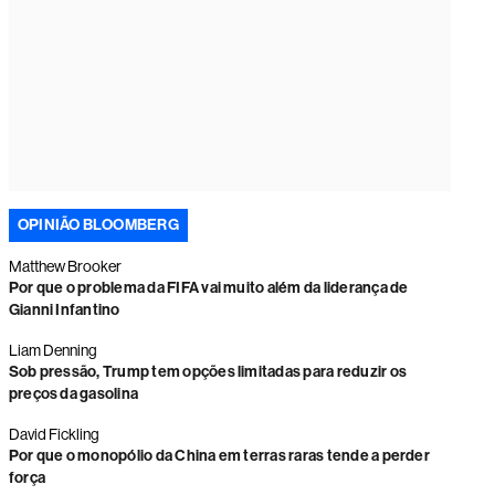
OPINIÃO BLOOMBERG
Matthew Brooker
Por que o problema da FIFA vai muito além da liderança de
Gianni Infantino
Liam Denning
Sob pressão, Trump tem opções limitadas para reduzir os
preços da gasolina
David Fickling
Por que o monopólio da China em terras raras tende a perder
força