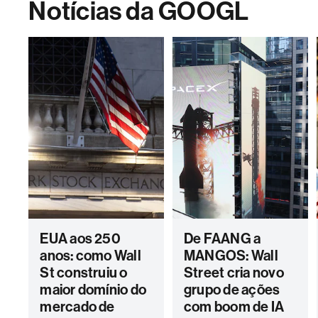
Notícias da GOOGL
EUA aos 250
De FAANG a
anos: como Wall
MANGOS: Wall
St construiu o
Street cria novo
maior domínio do
grupo de ações
mercado de
com boom de IA