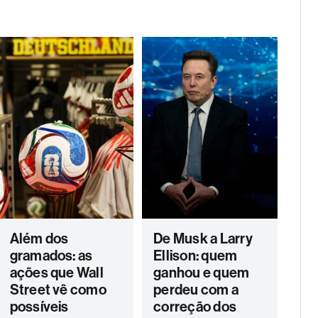
Além dos
De Musk a Larry
gramados: as
Ellison: quem
ações que Wall
ganhou e quem
Street vê como
perdeu com a
possíveis
correção dos