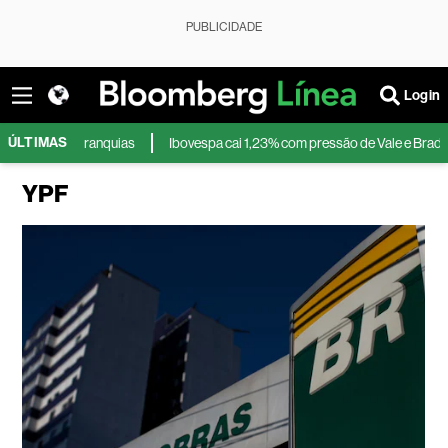
PUBLICIDADE
Login
ÚLTIMAS
de em franquias
Ibovespa cai 1,23% com pressão de Vale e Bradesco; d
YPF