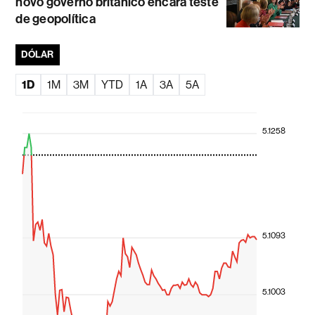
novo governo britânico encara teste
de geopolítica
DÓLAR
1D
1M
3M
YTD
1A
3A
5A
5.1258
5.1093
5.1003