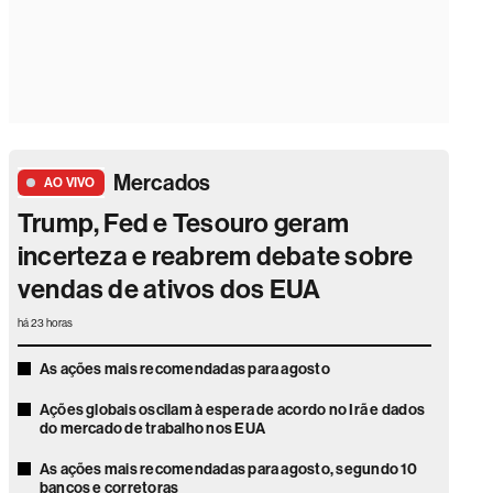
Mercados
AO VIVO
Trump, Fed e Tesouro geram
incerteza e reabrem debate sobre
vendas de ativos dos EUA
há 23 horas
As ações mais recomendadas para agosto
Ações globais oscilam à espera de acordo no Irã e dados
do mercado de trabalho nos EUA
As ações mais recomendadas para agosto, segundo 10
bancos e corretoras