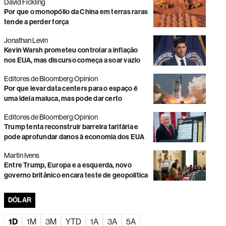
David Fickling
Por que o monopólio da China em terras raras
Faria Lima volta o foco para as eleições e gestores veem
tende a perder força
disputa presidencial acirrada
Jonathan Levin
Novo ciclo à vista? Commodities podem impulsionar
Kevin Warsh prometeu controlar a inflação
dividendos na América Latina
nos EUA, mas discurso começa a soar vazio
Bolsa sobe com impulso do Santander Brasil em sessão
Editores de Bloomberg Opinion
marcada por falha técnica
Por que levar data centers para o espaço é
uma ideia maluca, mas pode dar certo
Negociações na B3 atrasam após paralisação
generalizada por problemas técnicos
Editores de Bloomberg Opinion
Trump tenta reconstruir barreira tarifária e
Dólar em queda impulsiona moedas da América Latina;
peso colombiano lidera valorização
pode aprofundar danos à economia dos EUA
A exportação de tecnologia da Fila do Brasil
Martin Ivens
Entre Trump, Europa e a esquerda, novo
Ações globais avançam com rali de fabricantes de chips
governo britânico encara teste de geopolítica
e impulso da Amazon
DÓLAR
Santander propõe comprar fatia restante do Santander
Brasil com prêmio de 15%
1D
1M
3M
YTD
1A
3A
5A