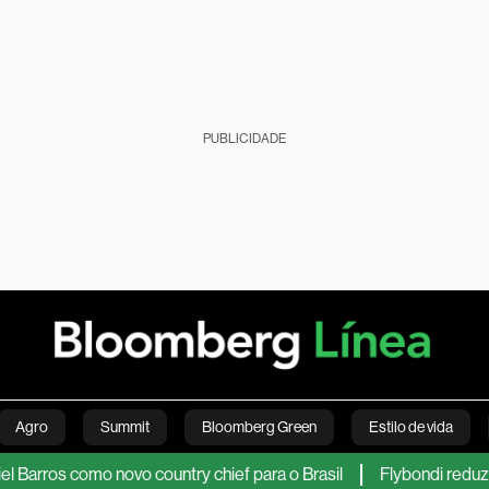
PUBLICIDADE
Agro
Summit
Bloomberg Green
Estilo de vida
omo novo country chief para o Brasil
Flybondi reduz número d
nanças pessoais
Viagens
Internacional
Brasil
S