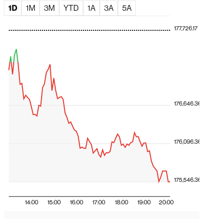
1D
1M
3M
YTD
1A
3A
5A
177,726.17
176,646.36
176,096.36
175,546.36
14:00
15:00
16:00
17:00
18:00
19:00
20:00