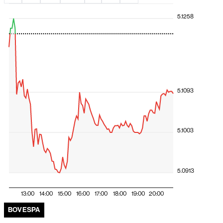
El Niño ameaça América Latina, e Deutsche Bank
identifica os países mais expostos
5.1258
Ibovespa sobe quase 2% e dólar cai a R$ 5,06 com alívio
global após decisão do Fed
Ibovespa sobe em linha com exterior após queda da
véspera; dólar recua a R$ 5,07
O avanço da Intralog para além da JSL
5.1093
Futuros dos EUA operam em alta após Microsoft
reforçar tese de retorno da IA
Ibovespa fecha em queda com pressão de Santander
5.1003
Brasil e volatilidade após Fed
Ibovespa cai após balanço do Santander Brasil frustrar
expectativas e com foco no Fed
5.0913
O investimento da VTEX no B2B
13:00
14:00
15:00
16:00
17:00
18:00
19:00
20:00
Futuros de NY sobem à espera de decisão do Fed e
balanços de Meta e Microsoft
BOVESPA