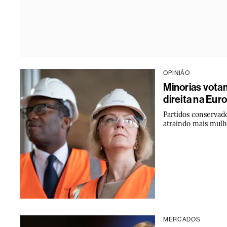
OPINIÃO
Minorias vota
direita na Eur
Partidos conservado
atraindo mais mulh
MERCADOS