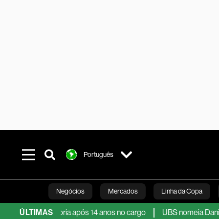
Português
Negócios
Mercados
Linha da Copa
sentadoria após 14 anos no cargo
ÚLTIMAS
UBS nomeia Daniel Barros c
Línea Studios
Podcasts
Inovação
Fi