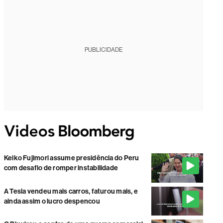
PUBLICIDADE
Keiko Fujimori assume presidência do Peru
com desafio de romper instabilidade
A Tesla vendeu mais carros, faturou mais, e
ainda assim o lucro despencou