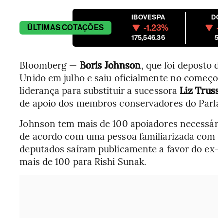
IBOVESPA
D
-1.23%
ÚLTIMAS
COTAÇÕES
175,546.36
5
Bloomberg —
Boris Johnson
, que foi deposto
Unido em julho e saiu oficialmente no começo
liderança para substituir a sucessora
Liz Trus
de apoio dos membros conservadores do Par
Johnson tem mais de 100 apoiadores necessári
de acordo com uma pessoa familiarizada com
deputados saíram publicamente a favor do e
mais de 100 para Rishi Sunak.