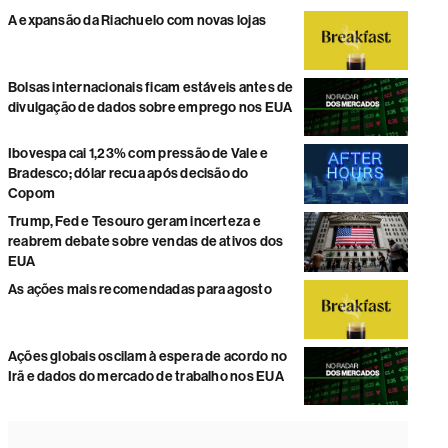
A expansão da Riachuelo com novas lojas
Bolsas internacionais ficam estáveis antes de
divulgação de dados sobre emprego nos EUA
Ibovespa cai 1,23% com pressão de Vale e
Bradesco; dólar recua após decisão do
Copom
Trump, Fed e Tesouro geram incerteza e
reabrem debate sobre vendas de ativos dos
EUA
As ações mais recomendadas para agosto
Ações globais oscilam à espera de acordo no
Irã e dados do mercado de trabalho nos EUA