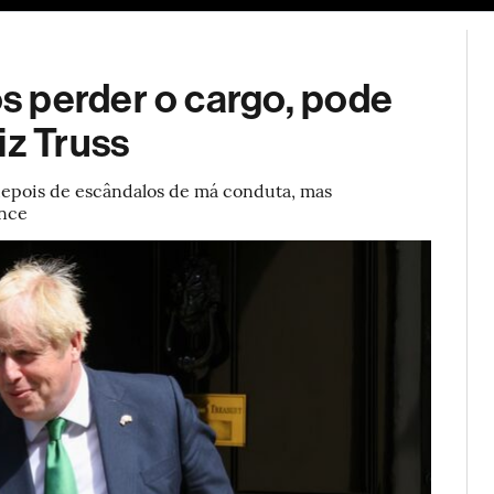
ESG
Soluções de publicidade
Bloomberg Línea
Assina
 perder o cargo, pode
iz Truss
 depois de escândalos de má conduta, mas
ance