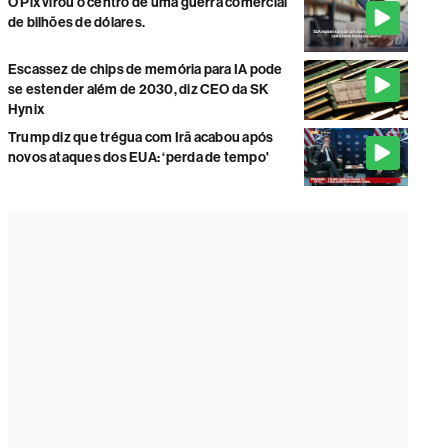
O Pix virou o centro de uma guerra comercial
de bilhões de dólares.
Escassez de chips de memória para IA pode
se estender além de 2030, diz CEO da SK
Hynix
Trump diz que trégua com Irã acabou após
novos ataques dos EUA: ‘perda de tempo'