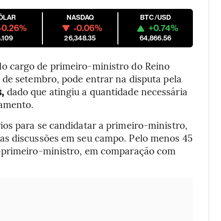
ÓLAR
NASDAQ
BTC/USD
-0.26%
-0.06%
+0.74%
.109
26,348.35
64,866.56
 do cargo de primeiro-ministro do Reino
 de setembro, pode entrar na disputa pela
s,
dado que atingiu a quantidade necessária
lamento.
os para se candidatar a primeiro-ministro,
 as discussões em seu campo. Pelo menos 45
x-primeiro-ministro, em comparação com