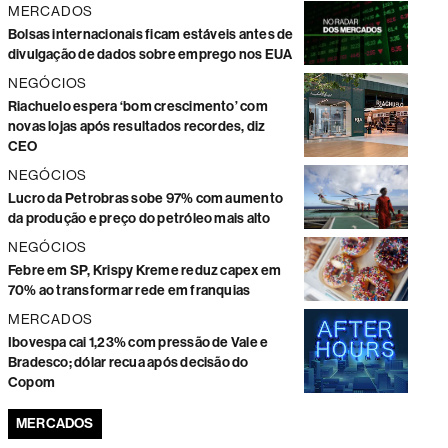
MERCADOS
Bolsas internacionais ficam estáveis antes de
divulgação de dados sobre emprego nos EUA
NEGÓCIOS
Riachuelo espera ‘bom crescimento’ com
novas lojas após resultados recordes, diz
CEO
NEGÓCIOS
Lucro da Petrobras sobe 97% com aumento
da produção e preço do petróleo mais alto
NEGÓCIOS
Febre em SP, Krispy Kreme reduz capex em
70% ao transformar rede em franquias
MERCADOS
Ibovespa cai 1,23% com pressão de Vale e
Bradesco; dólar recua após decisão do
Copom
MERCADOS