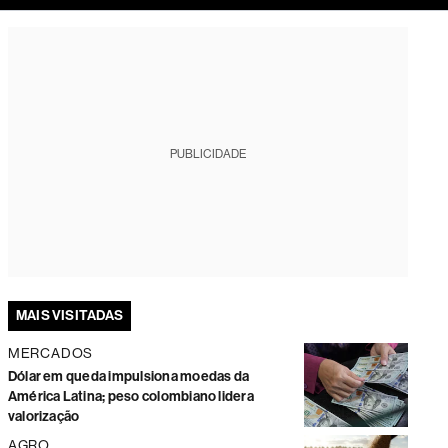
tura
PUBLICIDADE
MAIS VISITADAS
MERCADOS
Dólar em queda impulsiona moedas da
América Latina; peso colombiano lidera
valorização
AGRO