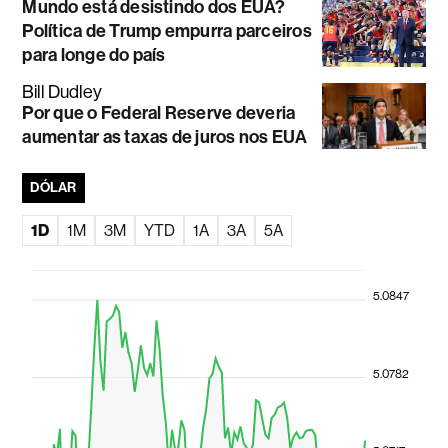
Mundo está desistindo dos EUA?
Política de Trump empurra parceiros
para longe do país
Bill Dudley
Por que o Federal Reserve deveria
aumentar as taxas de juros nos EUA
DÓLAR
1D
1M
3M
YTD
1A
3A
5A
5.0847
5.0782