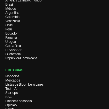
América Latina e o mundo
Brasil
México
Argentina
Colombia
Venezuela
Chile
Peru
Equador
Panamá
Uruguai
Costa Rica
El Salvador
Guatemala
República Dominicana
EDITORIAS
Negócios
Mercados
Listas de Bloomberg Línea
Tech - AI
Startups
ESG
Finanças pessoais
Opinião