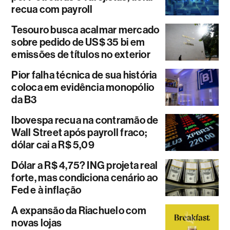
recua com payroll
Tesouro busca acalmar mercado
sobre pedido de US$ 35 bi em
emissões de títulos no exterior
Pior falha técnica de sua história
coloca em evidência monopólio
da B3
Ibovespa recua na contramão de
Wall Street após payroll fraco;
dólar cai a R$ 5,09
Dólar a R$ 4,75? ING projeta real
forte, mas condiciona cenário ao
Fed e à inflação
A expansão da Riachuelo com
novas lojas