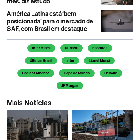
mês, diz estudo
América Latina está ‘bem
posicionada' para o mercado de
SAF, com Brasil em destaque
Temas deste artigo
Inter Miami
Nubank
Esportes
Últimas Brasil
Inter
Lionel Messi
Bank of America
Copa do Mundo
Revolut
JPMorgan
Mais Notícias