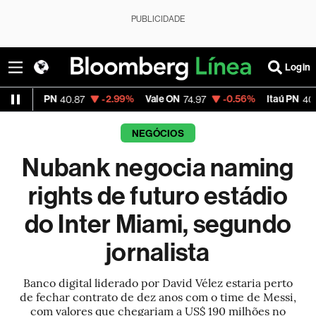
PUBLICIDADE
Login
-2.99%
Vale ON
-0.56%
Itaú PN
-2.58%
40.87
74.97
40.75
NEGÓCIOS
Nubank negocia naming
rights de futuro estádio
do Inter Miami, segundo
jornalista
Banco digital liderado por David Vélez estaria perto
de fechar contrato de dez anos com o time de Messi,
com valores que chegariam a US$ 190 milhões no