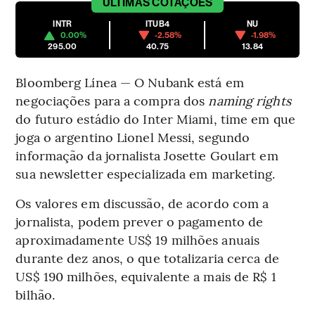
ÚLTIMAS
COTAÇÕES
INTR
ITUB4
NU
0.00%
-2.58%
-1.98%
295.00
40.75
13.84
Bloomberg Línea — O Nubank está em
negociações para a compra dos
naming rights
do futuro estádio do Inter Miami, time em que
joga o argentino Lionel Messi, segundo
informação da jornalista Josette Goulart em
sua newsletter especializada em marketing.
Os valores em discussão, de acordo com a
jornalista, podem prever o pagamento de
aproximadamente US$ 19 milhões anuais
durante dez anos, o que totalizaria cerca de
US$ 190 milhões, equivalente a mais de R$ 1
bilhão.