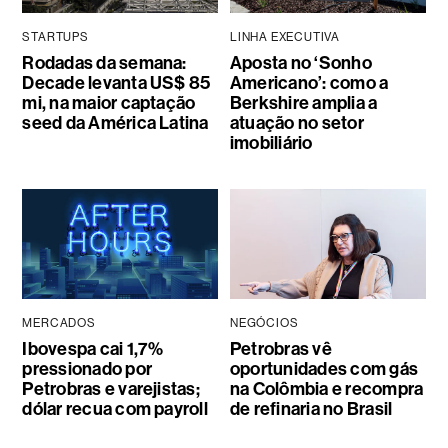
STARTUPS
LINHA EXECUTIVA
Rodadas da semana:
Aposta no ‘Sonho
Decade levanta US$ 85
Americano’: como a
mi, na maior captação
Berkshire amplia a
seed da América Latina
atuação no setor
imobiliário
MERCADOS
NEGÓCIOS
Ibovespa cai 1,7%
Petrobras vê
pressionado por
oportunidades com gás
Petrobras e varejistas;
na Colômbia e recompra
dólar recua com payroll
de refinaria no Brasil