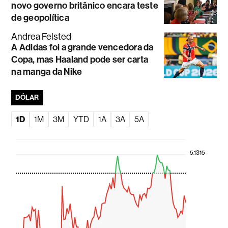
novo governo britânico encara teste
de geopolítica
Andrea Felsted
A Adidas foi a grande vencedora da
Copa, mas Haaland pode ser carta
na manga da Nike
DÓLAR
1D
1M
3M
YTD
1A
3A
5A
5.1315