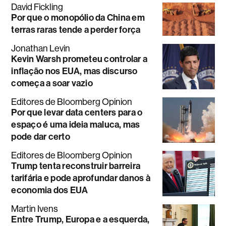
David Fickling
Por que o monopólio da China em
terras raras tende a perder força
Jonathan Levin
Kevin Warsh prometeu controlar a
inflação nos EUA, mas discurso
começa a soar vazio
Editores de Bloomberg Opinion
Por que levar data centers para o
espaço é uma ideia maluca, mas
pode dar certo
Editores de Bloomberg Opinion
Trump tenta reconstruir barreira
tarifária e pode aprofundar danos à
economia dos EUA
Martin Ivens
Entre Trump, Europa e a esquerda,