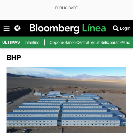
PUBLICIDADE
Login
ÚLTIMAS
fantino
Copom: Banco Central reduz Selic para 14% ao ano após inflação
BHP