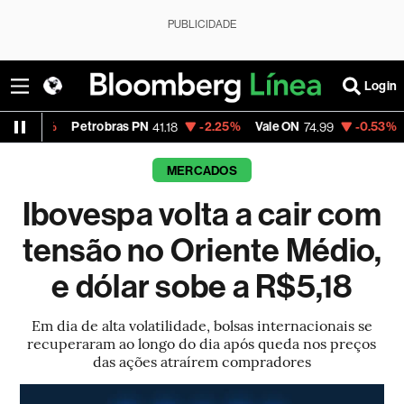
PUBLICIDADE
Login
Petrobras PN
-2.25%
Vale ON
-0.53%
Itaú PN
41.18
74.99
41
MERCADOS
Ibovespa volta a cair com
tensão no Oriente Médio,
e dólar sobe a R$5,18
Em dia de alta volatilidade, bolsas internacionais se
recuperaram ao longo do dia após queda nos preços
das ações atraírem compradores