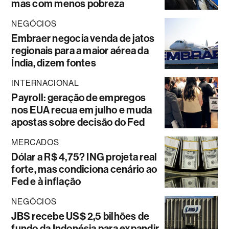
mas com menos pobreza
NEGÓCIOS
Embraer negocia venda de jatos
regionais para a maior aérea da
Índia, dizem fontes
INTERNACIONAL
Payroll: geração de empregos
nos EUA recua em julho e muda
apostas sobre decisão do Fed
MERCADOS
Dólar a R$ 4,75? ING projeta real
forte, mas condiciona cenário ao
Fed e à inflação
NEGÓCIOS
JBS recebe US$ 2,5 bilhões de
fundo da Indonésia para expandir