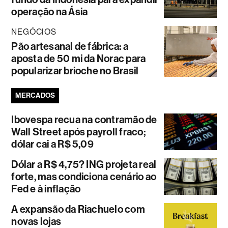
operação na Ásia
NEGÓCIOS
Pão artesanal de fábrica: a
aposta de 50 mi da Norac para
popularizar brioche no Brasil
MERCADOS
Ibovespa recua na contramão de
Wall Street após payroll fraco;
dólar cai a R$ 5,09
Dólar a R$ 4,75? ING projeta real
forte, mas condiciona cenário ao
Fed e à inflação
A expansão da Riachuelo com
novas lojas