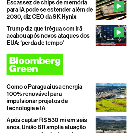
Escassez de chips de memória
para IA pode se estender além de
2030, diz CEO da SK Hynix
Trump diz que trégua com Irã
acabou após novos ataques dos
EUA: ‘perda de tempo'
Como o Paraguai usa energia
100% renovável para
impulsionar projetos de
tecnologia e IA
Após captar R$ 530 mi em seis
anos, União BR amplia atuação