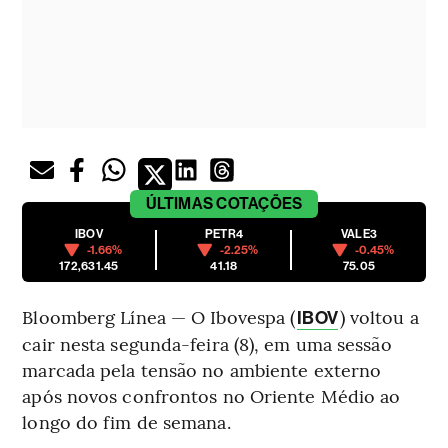
ÚLTIMAS
COTAÇÕES
IBOV
PETR4
VALE3
-1.66%
-2.25%
-0.45%
172,631.45
41.18
75.05
Bloomberg Línea — O Ibovespa (
) voltou a
IBOV
cair nesta segunda-feira (8), em uma sessão
marcada pela tensão no ambiente externo
após novos confrontos no Oriente Médio ao
longo do fim de semana.