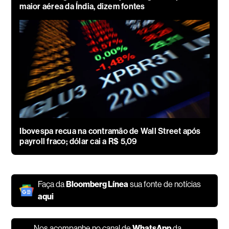
maior aérea da Índia, dizem fontes
Ibovespa recua na contramão de Wall Street após
payroll fraco; dólar cai a R$ 5,09
Faça da
Bloomberg Línea
sua fonte de notícias
aqui
Nos acompanhe no canal de
WhatsApp
da