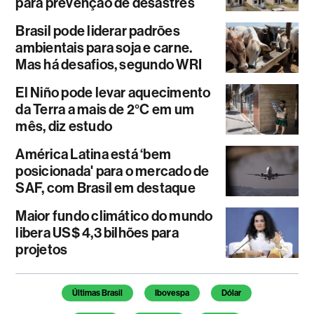
para prevenção de desastres
Brasil pode liderar padrões
ambientais para soja e carne.
Mas há desafios, segundo WRI
El Niño pode levar aquecimento
da Terra a mais de 2°C em um
mês, diz estudo
América Latina está ‘bem
posicionada' para o mercado de
SAF, com Brasil em destaque
Maior fundo climático do mundo
libera US$ 4,3 bilhões para
projetos
Temas deste artigo
Últimas Brasil
Ibovespa
Dólar