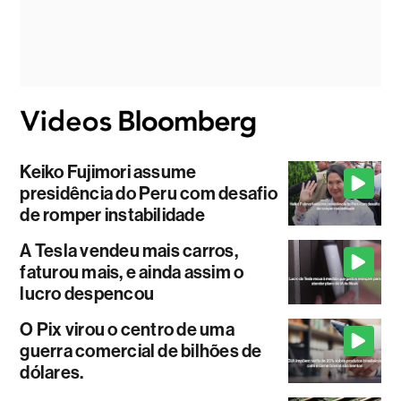
Keiko Fujimori assume
presidência do Peru com desafio
de romper instabilidade
A Tesla vendeu mais carros,
faturou mais, e ainda assim o
lucro despencou
O Pix virou o centro de uma
guerra comercial de bilhões de
dólares.