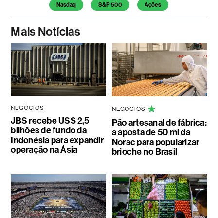
Nasdaq
S&P 500
Ações
Mais Notícias
NEGÓCIOS
NEGÓCIOS
JBS recebe US$ 2,5
Pão artesanal de fábrica:
bilhões de fundo da
a aposta de 50 mi da
Indonésia para expandir
Norac para popularizar
operação na Ásia
brioche no Brasil