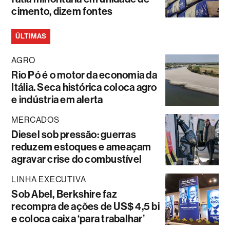
cimento, dizem fontes
ÚLTIMAS
AGRO
Rio Pó é o motor da economia da
Itália. Seca histórica coloca agro
e indústria em alerta
MERCADOS
Diesel sob pressão: guerras
reduzem estoques e ameaçam
agravar crise do combustível
LINHA EXECUTIVA
Sob Abel, Berkshire faz
recompra de ações de US$ 4,5 bi
e coloca caixa ‘para trabalhar’