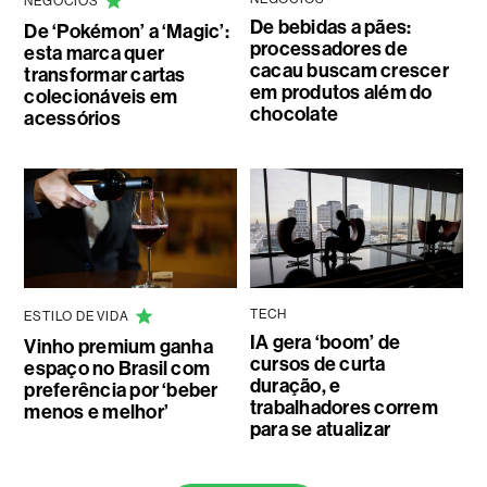
NEGÓCIOS
De bebidas a pães:
De ‘Pokémon’ a ‘Magic’:
processadores de
esta marca quer
cacau buscam crescer
transformar cartas
em produtos além do
colecionáveis em
chocolate
acessórios
TECH
ESTILO DE VIDA
IA gera ‘boom’ de
Vinho premium ganha
cursos de curta
espaço no Brasil com
duração, e
preferência por ‘beber
trabalhadores correm
menos e melhor’
para se atualizar