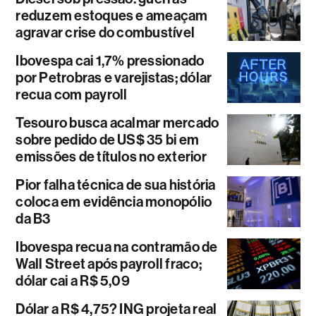
reduzem estoques e ameaçam
agravar crise do combustível
Ibovespa cai 1,7% pressionado
por Petrobras e varejistas; dólar
recua com payroll
Tesouro busca acalmar mercado
sobre pedido de US$ 35 bi em
emissões de títulos no exterior
Pior falha técnica de sua história
coloca em evidência monopólio
da B3
Ibovespa recua na contramão de
Wall Street após payroll fraco;
dólar cai a R$ 5,09
Dólar a R$ 4,75? ING projeta real