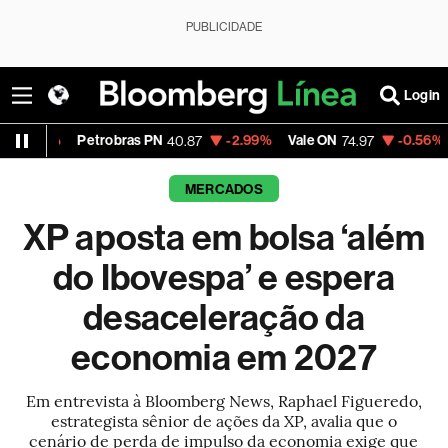
PUBLICIDADE
Login
Petrobras PN
-2.99%
Vale ON
-0.56%
Itaú PN
40.87
74.97
40
MERCADOS
XP aposta em bolsa ‘além
do Ibovespa’ e espera
desaceleração da
economia em 2027
Em entrevista à Bloomberg News, Raphael Figueredo,
estrategista sênior de ações da XP, avalia que o
cenário de perda de impulso da economia exige que