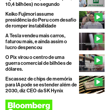
10,4 bilhões) no segundo
Keiko Fujimori assume
presidência do Peru com desafio
de romper instabilidade
A Tesla vendeu mais carros,
faturou mais, e ainda assim o
lucro despencou
O Pix virou o centro de uma
guerra comercial de bilhões de
dólares.
Escassez de chips de memória
para IA pode se estender além de
2030, diz CEO da SK Hynix