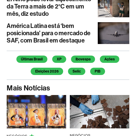
da Terra a mais de 2°C em um
mês, diz estudo
América Latina está ‘bem
posicionada' para o mercado de
SAF, com Brasil em destaque
Temas deste artigo
Últimas Brasil
XP
Ibovespa
Ações
Eleições 2026
Selic
PIB
Mais Notícias
NEGÓCIOS