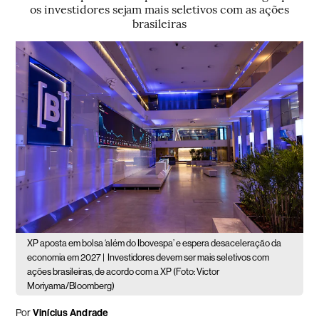
os investidores sejam mais seletivos com as ações
brasileiras
XP aposta em bolsa ‘além do Ibovespa’ e espera desaceleração da
economia em 2027 |
Investidores devem ser mais seletivos com
ações brasileiras, de acordo com a XP (Foto: Victor
Moriyama/Bloomberg)
Por
Vinícius Andrade