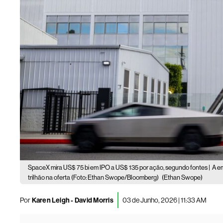
SpaceX mira US$ 75 bi em IPO a US$ 135 por ação, segundo fontes |
A e
trilhão na oferta (Foto: Ethan Swope/Bloomberg)
(Ethan Swope)
Por
Karen Leigh - David Morris
03 de Junho, 2026 | 11:33 AM