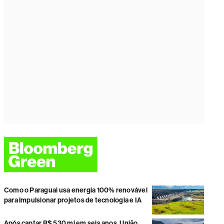
Como o Paraguai usa energia 100% renovável
para impulsionar projetos de tecnologia e IA
Após captar R$ 530 mi em seis anos, União