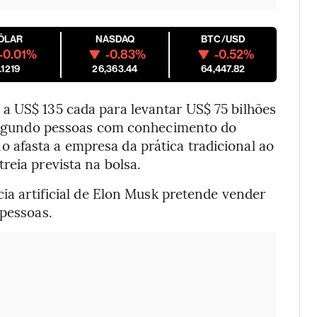
ÓLAR
NASDAQ
BTC/USD
-0.01%
-0.83%
-0.52%
.1219
26,363.44
64,447.82
a US$ 135 cada para levantar US$ 75 bilhões
, segundo pessoas com conhecimento do
no afasta a empresa da prática tradicional ao
reia prevista na bolsa.
cia artificial de Elon Musk pretende vender
 pessoas.