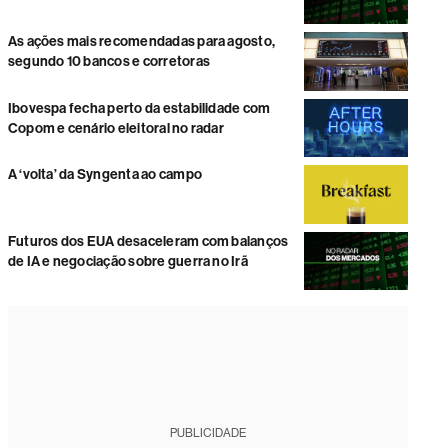
As ações mais recomendadas para agosto,
segundo 10 bancos e corretoras
Ibovespa fecha perto da estabilidade com
Copom e cenário eleitoral no radar
A ‘volta’ da Syngenta ao campo
Futuros dos EUA desaceleram com balanços
de IA e negociação sobre guerra no Irã
PUBLICIDADE