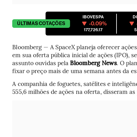
IBOVESPA
D
-0.09%
ÚLTIMAS
COTAÇÕES
177,726.17
5
Bloomberg — A SpaceX planeja oferecer ações 
em sua oferta pública inicial de ações (IPO)
assunto ouvidas pela
Bloomberg News
. O pla
fixar o preço mais de uma semana antes da est
A companhia de foguetes, satélites e inteligên
555,6 milhões de ações na oferta, disseram as