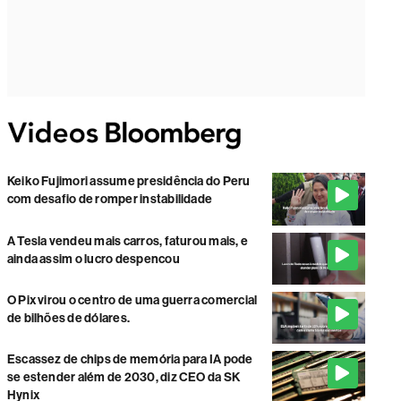
Keiko Fujimori assume presidência do Peru
com desafio de romper instabilidade
A Tesla vendeu mais carros, faturou mais, e
ainda assim o lucro despencou
O Pix virou o centro de uma guerra comercial
de bilhões de dólares.
Escassez de chips de memória para IA pode
se estender além de 2030, diz CEO da SK
Hynix