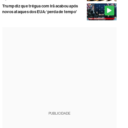
Trump diz que trégua com Irã acabou após
novos ataques dos EUA: ‘perda de tempo'
PUBLICIDADE