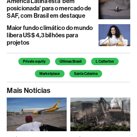
América Latina está ‘bem
posicionada' para o mercado de
SAF, com Brasil em destaque
Maior fundo climático do mundo
libera US$ 4,3 bilhões para
projetos
Temas deste artigo
Private equity
Últimas Brasil
L Catterton
Marketplace
Santa Catarina
Mais Notícias