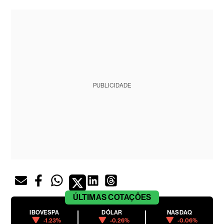
PUBLICIDADE
ÚLTIMAS
COTAÇÕES
IBOVESPA
DÓLAR
NASDAQ
-1.23%
-0.26%
-0.06%