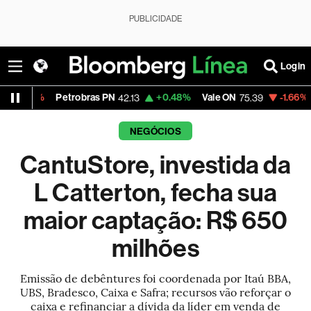
PUBLICIDADE
Login
Petrobras PN
+0.48%
Vale ON
-1.66%
Itaú PN
42.13
75.39
41.
NEGÓCIOS
CantuStore, investida da
L Catterton, fecha sua
maior captação: R$ 650
milhões
Emissão de debêntures foi coordenada por Itaú BBA,
UBS, Bradesco, Caixa e Safra; recursos vão reforçar o
caixa e refinanciar a dívida da líder em venda de