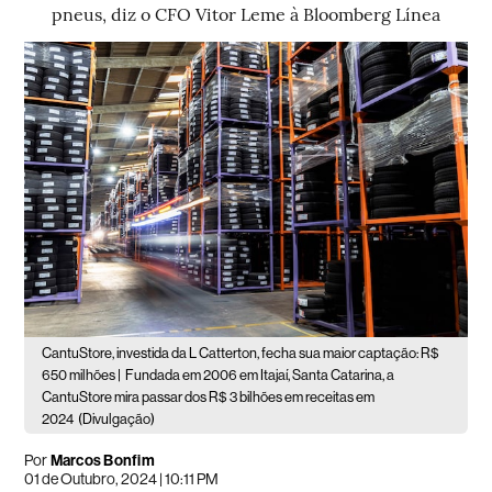
pneus, diz o CFO Vitor Leme à Bloomberg Línea
CantuStore, investida da L Catterton, fecha sua maior captação: R$
650 milhões |
Fundada em 2006 em Itajaí, Santa Catarina, a
CantuStore mira passar dos R$ 3 bilhões em receitas em
2024
(Divulgação)
Por
Marcos Bonfim
01 de Outubro, 2024 | 10:11 PM