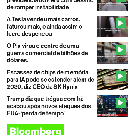
de romper instabilidade
A Tesla vendeu mais carros,
faturou mais, e ainda assim o
lucro despencou
O Pix virou o centro de uma
guerra comercial de bilhões de
dólares.
Escassez de chips de memória
para IA pode se estender além de
2030, diz CEO da SK Hynix
Trump diz que trégua com Irã
acabou após novos ataques dos
EUA: ‘perda de tempo'