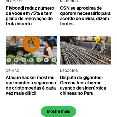
NEGÓCIOS
NEGÓCIOS
Flybondi reduz número
CSN se aproxima de
de voos em 75% e tem
quórum necessário para
plano de renovação de
acordo de dívida, dizem
frota incerto
fontes
OPINIÃO
NEGÓCIOS
Ataque hacker mostrou
Disputa de gigantes:
que manter a segurança
Gerdau tenta barrar
de criptomoedas é cada
avanço de siderúrgica
vez mais difícil
chinesa no Peru
Mostre mais