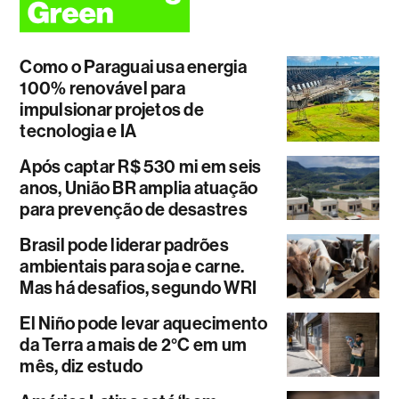
Como o Paraguai usa energia
100% renovável para
impulsionar projetos de
tecnologia e IA
Após captar R$ 530 mi em seis
anos, União BR amplia atuação
para prevenção de desastres
Brasil pode liderar padrões
ambientais para soja e carne.
Mas há desafios, segundo WRI
El Niño pode levar aquecimento
da Terra a mais de 2°C em um
mês, diz estudo