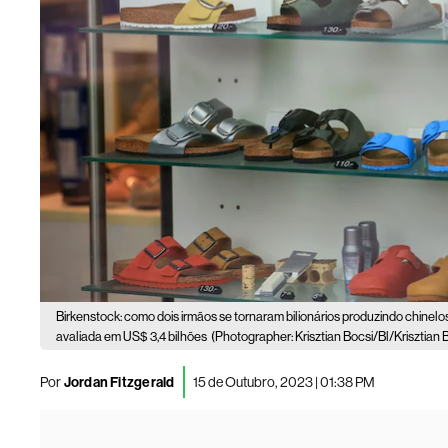
Birkenstock: como dois irmãos se tornaram bilionários produzindo chinelo
avaliada em US$ 3,4 bilhões
(Photographer: Krisztian Bocsi/Bl/Krisztian 
Por
Jordan Fitzgerald
15 de Outubro, 2023 | 01:38 PM