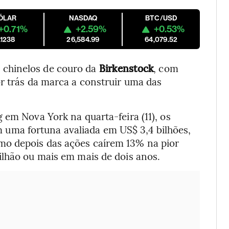
ÓLAR
NASDAQ
BTC/USD
+0.71%
+2.59%
+0.53%
.1238
26,584.99
64,079.52
chinelos de couro da
Birkenstock
, com
r trás da marca a construir uma das
 em Nova York na quarta-feira (11), os
 uma fortuna avaliada em US$ 3,4 bilhões,
mo depois das ações caírem 13% na pior
ilhão ou mais em mais de dois anos.