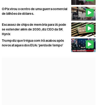
O Pix virou o centro de uma guerra comercial
de bilhões de dólares.
Escassez de chips de memória para IA pode
se estender além de 2030, diz CEO da SK
Hynix
Trump diz que trégua com Irã acabou após
novos ataques dos EUA: ‘perda de tempo'