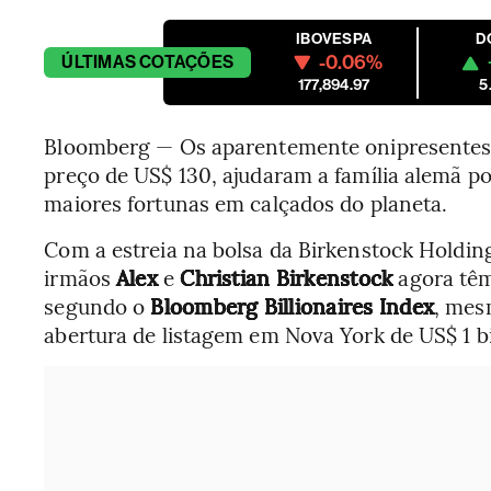
IBOVESPA
D
-0.06%
ÚLTIMAS
COTAÇÕES
177,894.97
5
Bloomberg — Os aparentemente onipresentes 
preço de US$ 130, ajudaram a família alemã po
maiores fortunas em calçados do planeta.
Com a estreia na bolsa da Birkenstock Holding
irmãos
Alex
e
Christian Birkenstock
agora têm
segundo o
Bloomberg Billionaires Index
, mes
abertura de listagem em Nova York de US$ 1 b