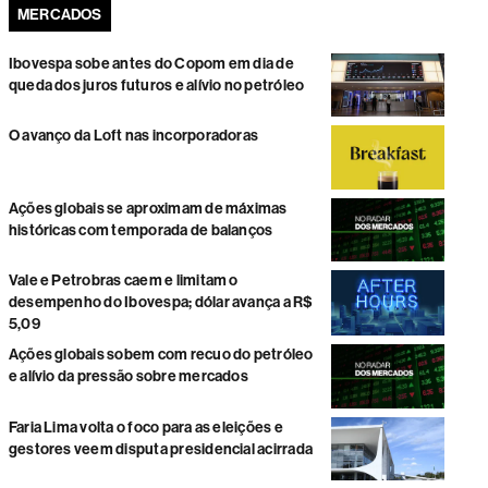
MERCADOS
Ibovespa sobe antes do Copom em dia de
queda dos juros futuros e alívio no petróleo
O avanço da Loft nas incorporadoras
Ações globais se aproximam de máximas
históricas com temporada de balanços
Vale e Petrobras caem e limitam o
desempenho do Ibovespa; dólar avança a R$
5,09
Ações globais sobem com recuo do petróleo
e alívio da pressão sobre mercados
Faria Lima volta o foco para as eleições e
gestores veem disputa presidencial acirrada