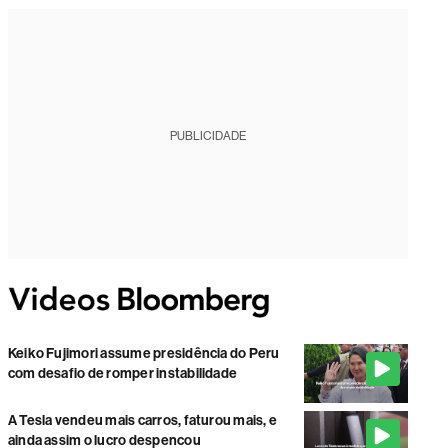
PUBLICIDADE
Keiko Fujimori assume presidência do Peru
com desafio de romper instabilidade
A Tesla vendeu mais carros, faturou mais, e
ainda assim o lucro despencou