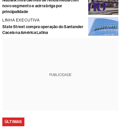
Nubank mira clientes de renda média com
novo segmento e acirra briga por
principalidade
LINHA EXECUTIVA
State Street compra operação do Santander
Caceis na América Latina
PUBLICIDADE
ÚLTIMAS