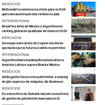
NEGÓCIOS
McDonald’s nomeia nova chefe para os EUA
após desaceleração das vendas no país
INTERNACIONAL
Brasil fica atrás de México e Argentina em
ranking global de qualidade de vida em 2026
MERCADOS
Ibovespa sobe antes do Copom em dia de
queda dos juros futuros e alívio no petróleo
INTERNACIONAL
Argentina lidera inadimplência bancária na
América Latina e supera Brasil e México
NEGÓCIOS
Avião ganha força como patrimônio, e leasing
de jato supera o de máquina, diz Bradesco
NEGÓCIOS
Ex-executivos do Nubank lançam consultoria
de gestão de patrimônio baseada em IA