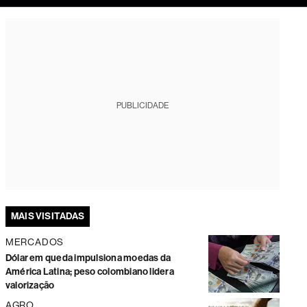
tura
PUBLICIDADE
MAIS VISITADAS
MERCADOS
Dólar em queda impulsiona moedas da
América Latina; peso colombiano lidera
valorização
AGRO