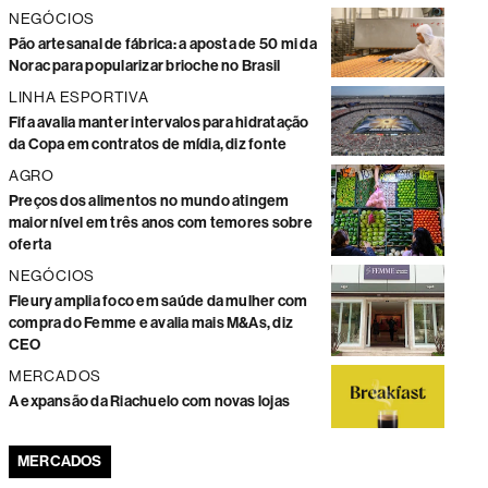
NEGÓCIOS
Pão artesanal de fábrica: a aposta de 50 mi da
Norac para popularizar brioche no Brasil
LINHA ESPORTIVA
Fifa avalia manter intervalos para hidratação
da Copa em contratos de mídia, diz fonte
AGRO
Preços dos alimentos no mundo atingem
maior nível em três anos com temores sobre
oferta
NEGÓCIOS
Fleury amplia foco em saúde da mulher com
compra do Femme e avalia mais M&As, diz
CEO
MERCADOS
A expansão da Riachuelo com novas lojas
MERCADOS