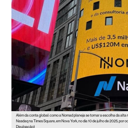
Além da conta global: como a Nomad planeja se tornar a escolha da alta 
Nasdaq na Times Square, em Nova York, no dia 10 de julho de 2025, por oc
Divulgação)