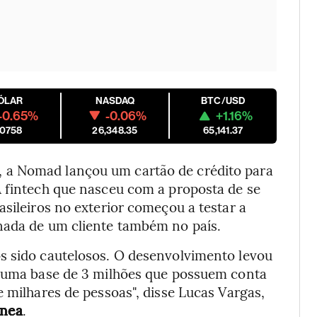
ÓLAR
NASDAQ
BTC/USD
-0.65%
-0.06%
+1.16%
.0758
26,348.35
65,141.37
 a Nomad lançou um cartão de crédito para
A fintech que nasceu com a proposta de se
asileiros no exterior começou a testar a
nada de um cliente também no país.
s sido cautelosos. O desenvolvimento levou
e uma base de 3 milhões que possuem conta
e milhares de pessoas", disse Lucas Vargas,
ínea
.