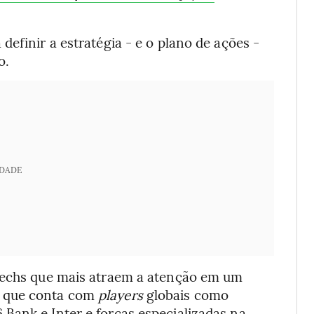
efinir a estratégia - e o plano de ações -
o.
IDADE
ntechs que mais atraem a atenção em um
, que conta com
players
globais como
Bank e Inter e forças especializadas na