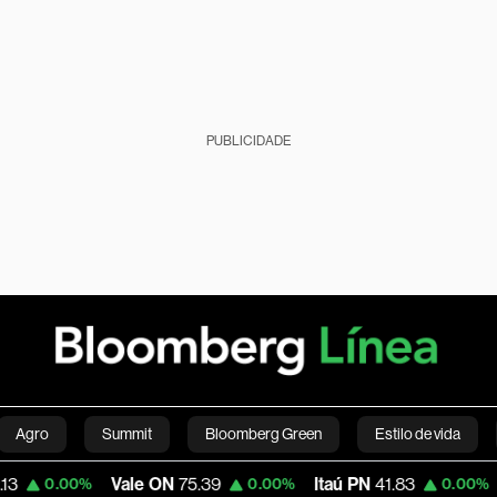
PUBLICIDADE
Agro
Summit
Bloomberg Green
Estilo de vida
Vale ON
75.39
Itaú PN
41.83
Magalu
4
%
0.00%
0.00%
nanças pessoais
Viagens
Internacional
Brasil
S