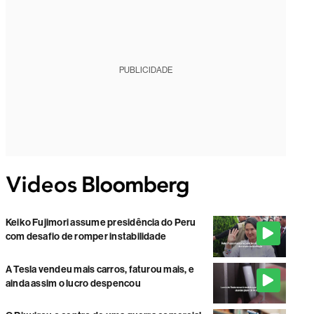
PUBLICIDADE
Keiko Fujimori assume presidência do Peru
com desafio de romper instabilidade
A Tesla vendeu mais carros, faturou mais, e
ainda assim o lucro despencou