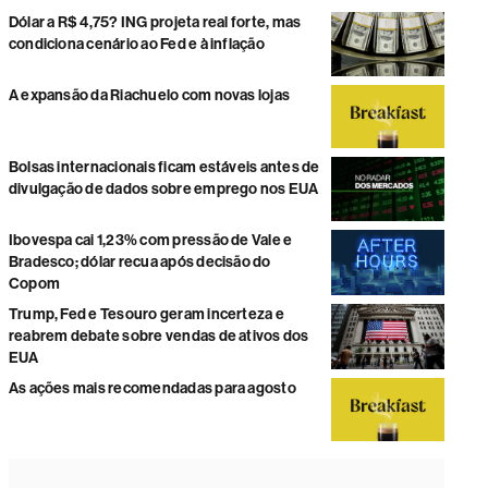
Dólar a R$ 4,75? ING projeta real forte, mas
condiciona cenário ao Fed e à inflação
A expansão da Riachuelo com novas lojas
Bolsas internacionais ficam estáveis antes de
divulgação de dados sobre emprego nos EUA
Ibovespa cai 1,23% com pressão de Vale e
Bradesco; dólar recua após decisão do
Copom
Trump, Fed e Tesouro geram incerteza e
reabrem debate sobre vendas de ativos dos
EUA
As ações mais recomendadas para agosto