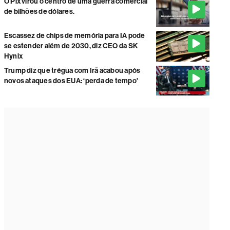
O Pix virou o centro de uma guerra comercial
de bilhões de dólares.
Escassez de chips de memória para IA pode
se estender além de 2030, diz CEO da SK
Hynix
Trump diz que trégua com Irã acabou após
novos ataques dos EUA: ‘perda de tempo'