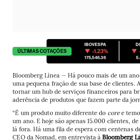
IBOVESPA
D
-1.23%
ÚLTIMAS
COTAÇÕES
175,546.36
5
Bloomberg Línea — Há pouco mais de um ano,
uma pequena fração de sua base de clientes. 
tornar um hub de serviços financeiros para br
aderência de produtos que fazem parte da jor
“É um produto muito diferente do
core
e temo
um ano. E hoje são apenas 15.000 clientes, d
lá fora. Há uma fila de espera com centenas d
CEO da Nomad, em entrevista à
Bloomberg L