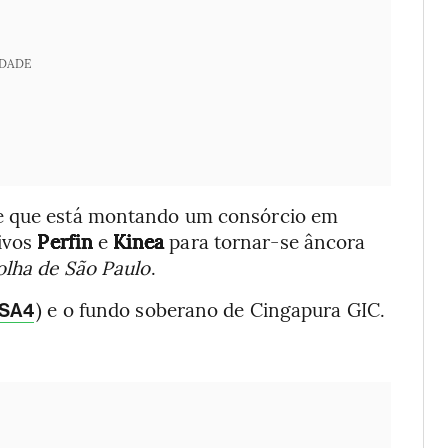
IDADE
se que está montando um consórcio em
tivos
Perfin
e
Kinea
para tornar-se âncora
olha de São Paulo
.
) e o fundo soberano de Cingapura GIC.
TSA4