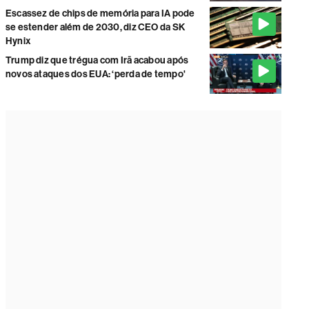
Escassez de chips de memória para IA pode
se estender além de 2030, diz CEO da SK
Hynix
Trump diz que trégua com Irã acabou após
novos ataques dos EUA: ‘perda de tempo'