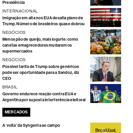
Presidência
INTERNACIONAL
Imigração em alta nos EUA desafia plano de
Trump. Número de brasileiros quase dobrou
NEGÓCIOS
Menos pão de queijo, mais iogurte: como
canetas emagrecedoras mudaram os
supermercados
NEGÓCIOS
Possível tarifa de Trump sobre genéricos
pode ser oportunidade para a Sandoz, diz
CEO
BRASIL
Governo endurece reação contra EUA e
Argentina por suposta interferência eleitoral
MERCADOS
A ‘volta’ da Syngenta ao campo