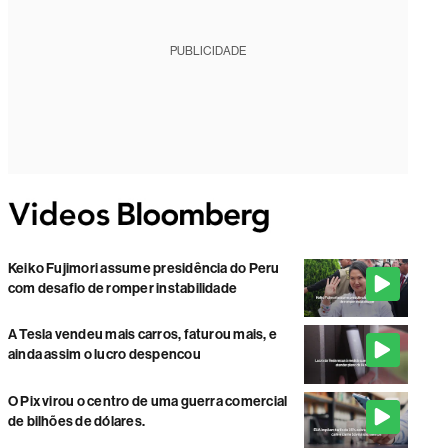
PUBLICIDADE
Keiko Fujimori assume presidência do Peru
com desafio de romper instabilidade
A Tesla vendeu mais carros, faturou mais, e
ainda assim o lucro despencou
O Pix virou o centro de uma guerra comercial
de bilhões de dólares.