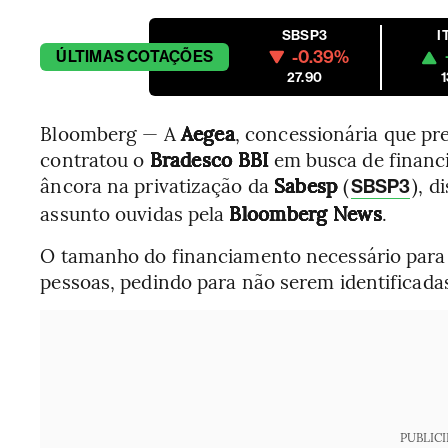
SBSP3
I
-0.39%
ÚLTIMAS
COTAÇÕES
27.90
1
Bloomberg — A
Aegea
, concessionária que pr
contratou o
Bradesco BBI
em busca de financi
âncora na privatização da
Sabesp
(
), 
SBSP3
assunto ouvidas pela
Bloomberg News
.
O tamanho do financiamento necessário para a
pessoas, pedindo para não serem identificadas
PUBLIC