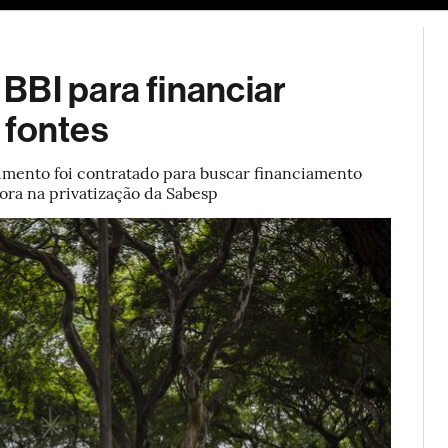
ESG
Soluções de publicidade
Bloomberg Línea
Assina
BBI para financiar
 fontes
imento foi contratado para buscar financiamento
ora na privatização da Sabesp