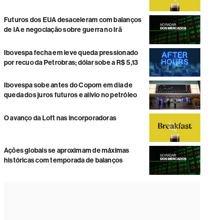
Futuros dos EUA desaceleram com balanços
de IA e negociação sobre guerra no Irã
Ibovespa fecha em leve queda pressionado
por recuo da Petrobras; dólar sobe a R$ 5,13
Ibovespa sobe antes do Copom em dia de
queda dos juros futuros e alívio no petróleo
O avanço da Loft nas incorporadoras
Ações globais se aproximam de máximas
históricas com temporada de balanços