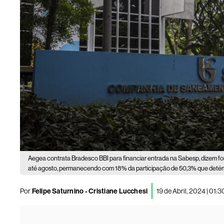
Aegea contrata Bradesco BBI para financiar entrada na Sabesp, dizem fo
até agosto, permanecendo com 18% da participação de 50,3% que deté
Por
Felipe Saturnino - Cristiane Lucchesi
19 de Abril, 2024 | 01: