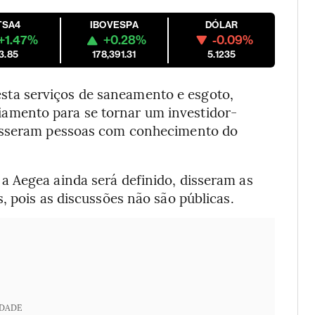
TSA4
IBOVESPA
DÓLAR
+1.47%
+0.28%
-0.09%
3.85
178,391.31
5.1235
esta serviços de saneamento e esgoto,
amento para se tornar um investidor-
disseram pessoas com conhecimento do
 Aegea ainda será definido, disseram as
, pois as discussões não são públicas.
IDADE