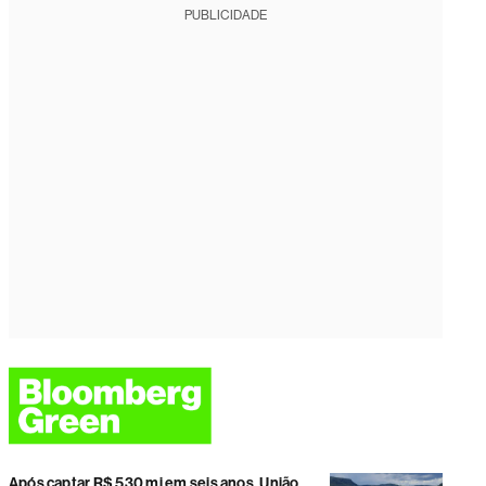
PUBLICIDADE
Após captar R$ 530 mi em seis anos, União