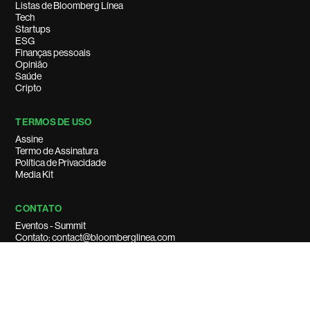
Listas de Bloomberg Línea
Tech
Startups
ESG
Finanças pessoais
Opinião
Saúde
Cripto
TERMOS DE USO
Assine
Termo de Assinatura
Política de Privacidade
Media Kit
CONTATO
Eventos - Summit
Contato: contact@bloomberglinea.com
Suporte ao cliente: support@bloomberglinea.com
Anuncie conosco: ads_br@bloomberglinea.com