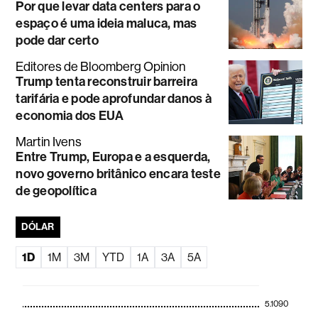
Por que levar data centers para o
espaço é uma ideia maluca, mas
pode dar certo
Editores de Bloomberg Opinion
Trump tenta reconstruir barreira
tarifária e pode aprofundar danos à
economia dos EUA
Martin Ivens
Entre Trump, Europa e a esquerda,
novo governo britânico encara teste
de geopolítica
DÓLAR
1D
1M
3M
YTD
1A
3A
5A
5.1090