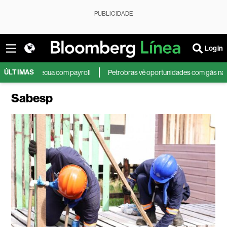
PUBLICIDADE
Login
ÚLTIMAS
ua com payroll
Petrobras vê oportunidades com gás na Colômbia e recomp
Sabesp