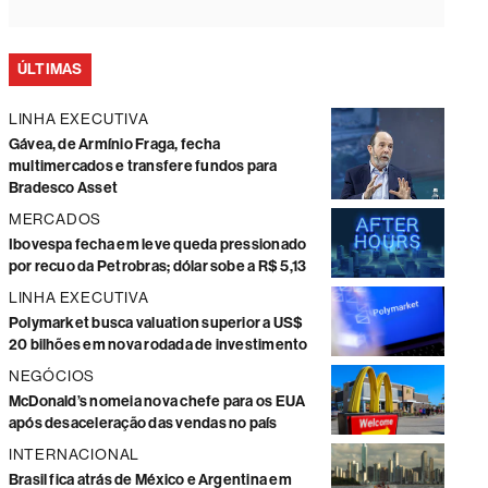
ÚLTIMAS
LINHA EXECUTIVA
Gávea, de Armínio Fraga, fecha
multimercados e transfere fundos para
Bradesco Asset
MERCADOS
Ibovespa fecha em leve queda pressionado
por recuo da Petrobras; dólar sobe a R$ 5,13
LINHA EXECUTIVA
Polymarket busca valuation superior a US$
20 bilhões em nova rodada de investimento
NEGÓCIOS
McDonald’s nomeia nova chefe para os EUA
após desaceleração das vendas no país
INTERNACIONAL
Brasil fica atrás de México e Argentina em