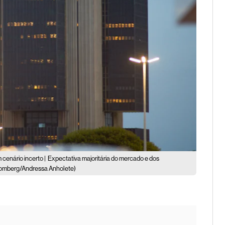
cenário incerto |
Expectativa majoritária do mercado e dos
omberg/Andressa Anholete)