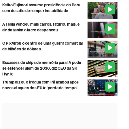
Keiko Fujimori assume presidência do Peru
com desafio de romper instabilidade
A Tesla vendeu mais carros, faturou mais, e
ainda assim o lucro despencou
O Pix virou o centro de uma guerra comercial
de bilhões de dólares.
Escassez de chips de memória para IA pode
se estender além de 2030, diz CEO da SK
Hynix
Trump diz que trégua com Irã acabou após
novos ataques dos EUA: ‘perda de tempo'