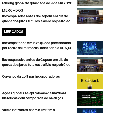
ranking global de qualidade de vida em 2026
MERCADOS
Ibovespa sobe antes do Copom em dia de
queda dos juros futuros e alívio no petróleo
MERCADOS
Ibovespa fecha em leve queda pressionado
por recuo da Petrobras; dólar sobe a R$ 5,13
Ibovespa sobe antes do Copom em dia de
queda dos juros futuros e alívio no petróleo
O avanço da Loft nas incorporadoras
Ações globais se aproximam de máximas
históricas com temporada de balanços
Vale e Petrobras caem e limitam o