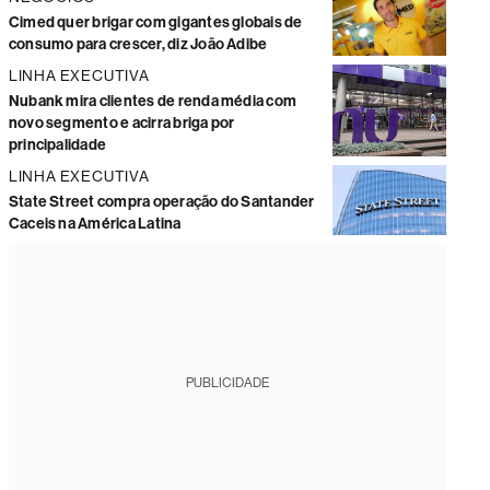
Cimed quer brigar com gigantes globais de
consumo para crescer, diz João Adibe
LINHA EXECUTIVA
Nubank mira clientes de renda média com
novo segmento e acirra briga por
principalidade
LINHA EXECUTIVA
State Street compra operação do Santander
Caceis na América Latina
PUBLICIDADE