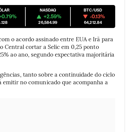
ÓLAR
NASDAQ
BTC/USD
+0.79%
+2.59%
-0.13%
.128
26,584.99
64,212.84
com o acordo assinado entre EUA e Irã para
o Central cortar a Selic em 0,25 ponto
,25% ao ano, segundo expectativa majoritária
gências, tanto sobre a continuidade do ciclo
erá emitir no comunicado que acompanha a