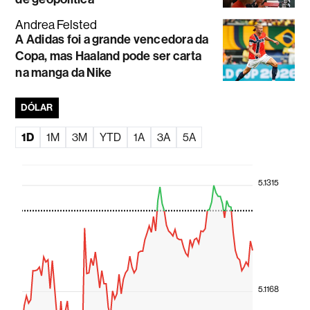
Andrea Felsted
A Adidas foi a grande vencedora da
Copa, mas Haaland pode ser carta
na manga da Nike
DÓLAR
1D
1M
3M
YTD
1A
3A
5A
5.1315
5.1168