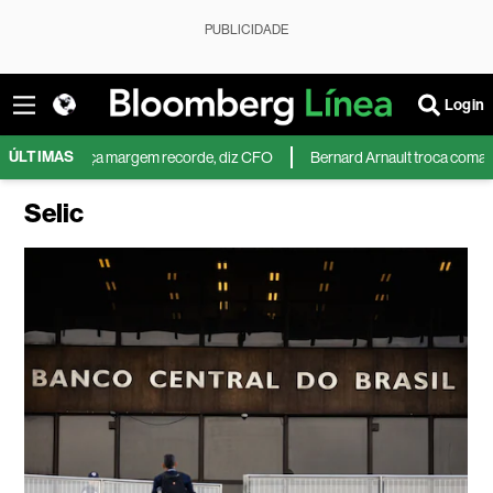
PUBLICIDADE
Login
ÚLTIMAS
a margem recorde, diz CFO
Bernard Arnault troca comando de holding 
Selic