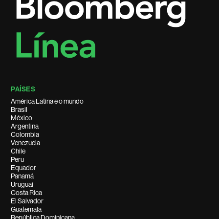
PAÍSES
América Latina e o mundo
Brasil
México
Argentina
Colombia
Venezuela
Chile
Peru
Equador
Panamá
Uruguai
Costa Rica
El Salvador
Guatemala
República Dominicana