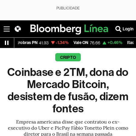
PUBLICIDADE
Login
robras PN
-1.34%
Vale ON
+0.46%
Itaú PN
41.93
76.66
42.38
CRIPTO
Coinbase e 2TM, dona do
Mercado Bitcoin,
desistem de fusão, dizem
fontes
Empresa americana disse que contratou o ex-
executivo do Uber e PicPay Fábio Tonetto Plein como
diretor para o Brasil na semana passada