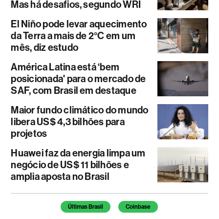
Mas há desafios, segundo WRI
El Niño pode levar aquecimento
da Terra a mais de 2°C em um
mês, diz estudo
América Latina está ‘bem
posicionada' para o mercado de
SAF, com Brasil em destaque
Maior fundo climático do mundo
libera US$ 4,3 bilhões para
projetos
Huawei faz da energia limpa um
negócio de US$ 11 bilhões e
amplia aposta no Brasil
Temas deste artigo
Últimas Brasil
Coinbase