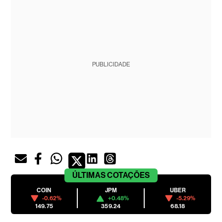
PUBLICIDADE
ÚLTIMAS
COTAÇÕES
COIN
JPM
UBER
-0.62%
+0.48%
-5.29%
149.75
359.24
68.18