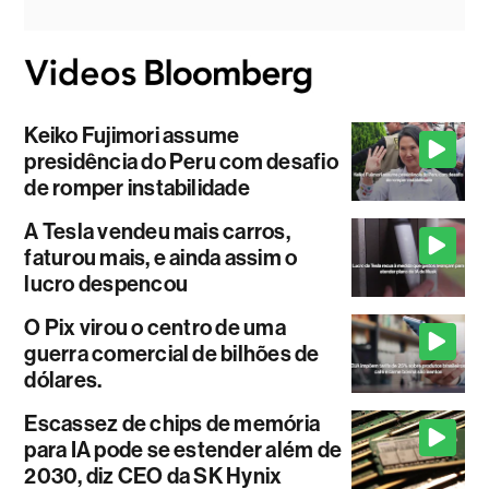
Keiko Fujimori assume
presidência do Peru com desafio
de romper instabilidade
A Tesla vendeu mais carros,
faturou mais, e ainda assim o
lucro despencou
O Pix virou o centro de uma
guerra comercial de bilhões de
dólares.
Escassez de chips de memória
para IA pode se estender além de
2030, diz CEO da SK Hynix