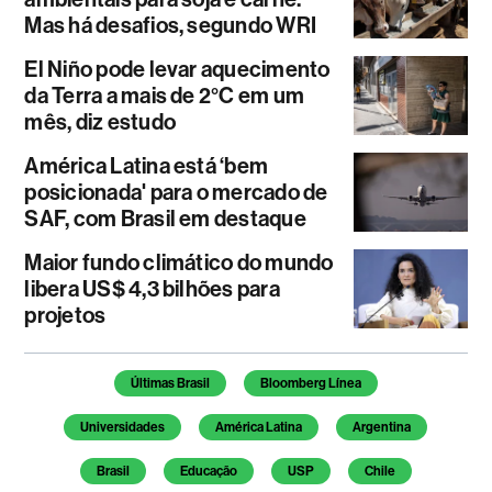
Mas há desafios, segundo WRI
El Niño pode levar aquecimento
da Terra a mais de 2°C em um
mês, diz estudo
América Latina está ‘bem
posicionada' para o mercado de
SAF, com Brasil em destaque
Maior fundo climático do mundo
libera US$ 4,3 bilhões para
projetos
Temas deste artigo
Últimas Brasil
Bloomberg Línea
Universidades
América Latina
Argentina
Brasil
Educação
USP
Chile