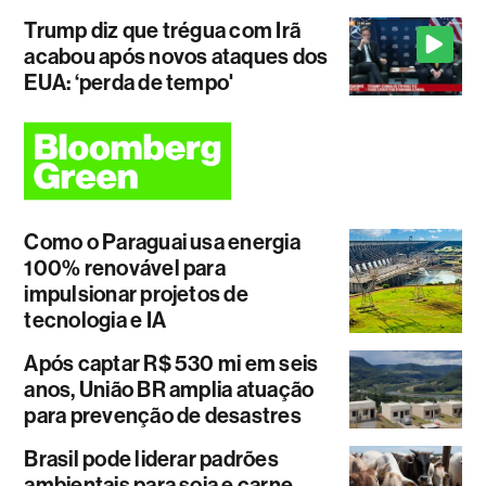
Trump diz que trégua com Irã
acabou após novos ataques dos
EUA: ‘perda de tempo'
Como o Paraguai usa energia
100% renovável para
impulsionar projetos de
tecnologia e IA
Após captar R$ 530 mi em seis
anos, União BR amplia atuação
para prevenção de desastres
Brasil pode liderar padrões
ambientais para soja e carne.