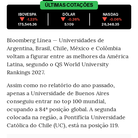
ÚLTIMAS
COTAÇÕES
IBOVESPA
DÓLAR
NASDAQ
-1.23%
-0.26%
-0.06%
175,546.36
5.109
26,348.35
Bloomberg Línea — Universidades de
Argentina, Brasil, Chile, México e Colômbia
voltam a figurar entre as melhores da América
Latina, segundo o QS World University
Rankings 2027.
Assim como no relatório do ano passado,
apenas a Universidade de Buenos Aires
conseguiu entrar no top 100 mundial,
ocupando a 84ª posição global. A segunda
colocada na região, a Pontifícia Universidade
Católica do Chile (UC), está na posição 119.