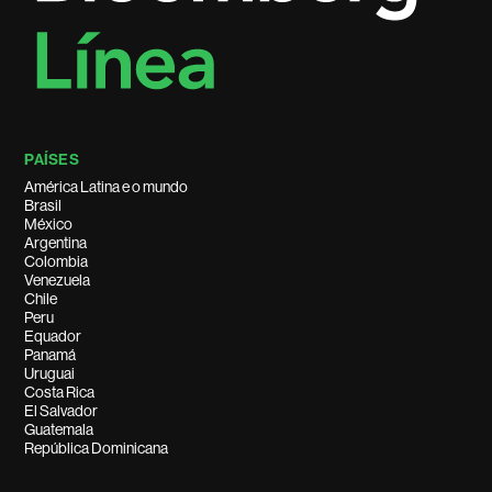
PAÍSES
América Latina e o mundo
Brasil
México
Argentina
Colombia
Venezuela
Chile
Peru
Equador
Panamá
Uruguai
Costa Rica
El Salvador
Guatemala
República Dominicana