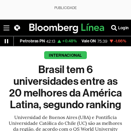
PUBLICIDADE
Login
robras PN
+0.48%
Vale ON
-1.66%
Itaú PN
42.13
75.39
41.83
INTERNACIONAL
Brasil tem 6
universidades entre as
20 melhores da América
Latina, segundo ranking
Universidad de Buenos Aires (UBA) e Pontifícia
Universidade Católica do Chile (UC) são as melhores
da região, de acordo com o QS World University