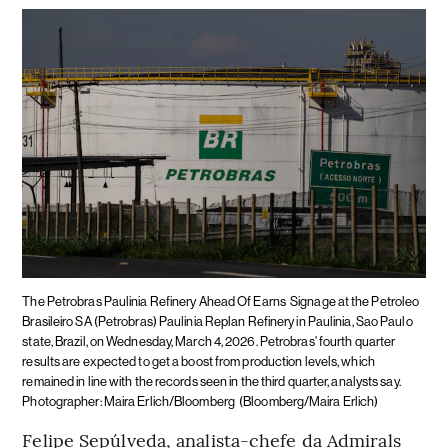
The Petrobras Paulinia Refinery Ahead Of Earns
Signage at the Petroleo
Brasileiro SA (Petrobras) Paulinia Replan Refinery in Paulinia, Sao Paulo
state, Brazil, on Wednesday, March 4, 2026. Petrobras' fourth quarter
results are expected to get a boost from production levels, which
remained in line with the records seen in the third quarter, analysts say.
Photographer: Maira Erlich/Bloomberg
(Bloomberg/Maira Erlich)
Felipe Sepúlveda, analista-chefe da Admirals