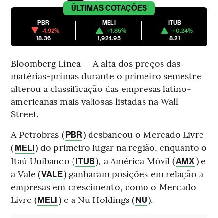
ÚLTIMAS
COTAÇÕES
PBR
MELI
ITUB
-1.92%
+1.85%
+0.24%
18.36
1,924.95
8.21
Bloomberg Línea — A alta dos preços das
matérias-primas durante o primeiro semestre
alterou a classificação das empresas latino-
americanas mais valiosas listadas na Wall
Street.
A Petrobras (
) desbancou o Mercado Livre
PBR
(
) do primeiro lugar na região, enquanto o
MELI
Itaú Unibanco (
), a América Móvil (
) e
ITUB
AMX
a Vale (
) ganharam posições em relação a
VALE
empresas em crescimento, como o Mercado
Livre (
) e a Nu Holdings (
).
MELI
NU