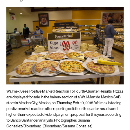
Walmex Sees Positive Market Reaction To Fourth-Quarter Results
Pizzas
are displayed for sale in the bakery section of a Wal-Mart de Mexico SAB
store in Mexico City, Mexico, on Thursday, Feb. 19, 2015. Walmex is facing
positive market reaction after reporting solid fourth-quarter results and
higher-than-expected dividend payment proposal for this year, according
to Banco Santander analysts. Photographer: Susana
Gonzalez/Bloomberg
(Bloomberg/Susana Gonzalez)