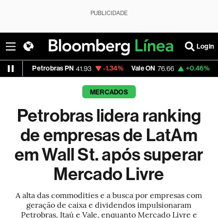
PUBLICIDADE
Login
robras PN
-1.34%
Vale ON
+0.46%
Itaú PN
41.93
76.66
42.38
MERCADOS
Petrobras lidera ranking
de empresas de LatAm
em Wall St. após superar
Mercado Livre
A alta das commodities e a busca por empresas com
geração de caixa e dividendos impulsionaram
Petrobras, Itaú e Vale, enquanto Mercado Livre e