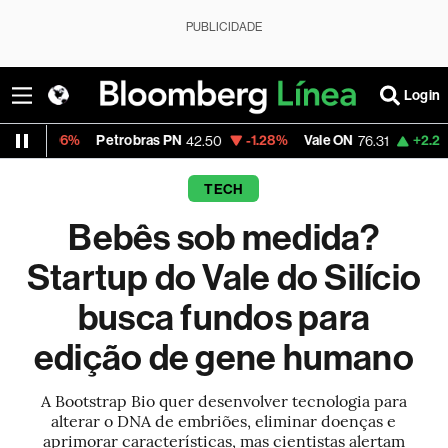
PUBLICIDADE
Login
Petrobras PN
-1.28%
Vale ON
+2.24%
Itaú PN
42.50
76.31
4
TECH
Bebês sob medida?
Startup do Vale do Silício
busca fundos para
edição de gene humano
A Bootstrap Bio quer desenvolver tecnologia para
alterar o DNA de embriões, eliminar doenças e
aprimorar características, mas cientistas alertam