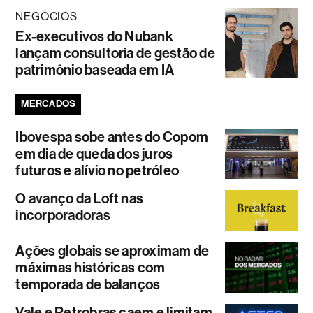
NEGÓCIOS
Ex-executivos do Nubank
lançam consultoria de gestão de
patrimônio baseada em IA
MERCADOS
Ibovespa sobe antes do Copom
em dia de queda dos juros
futuros e alívio no petróleo
O avanço da Loft nas
incorporadoras
Ações globais se aproximam de
máximas históricas com
temporada de balanços
Vale e Petrobras caem e limitam