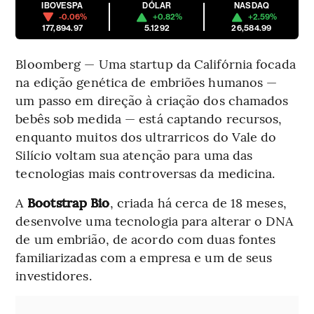
IBOVESPA
DÓLAR
NASDAQ
-0.06%
+0.82%
+2.59%
177,894.97
5.1292
26,584.99
Bloomberg — Uma startup da Califórnia focada
na edição genética de embriões humanos —
um passo em direção à criação dos chamados
bebês sob medida — está captando recursos,
enquanto muitos dos ultrarricos do Vale do
Silício voltam sua atenção para uma das
tecnologias mais controversas da medicina.
A
Bootstrap Bio
, criada há cerca de 18 meses,
desenvolve uma tecnologia para alterar o DNA
de um embrião, de acordo com duas fontes
familiarizadas com a empresa e um de seus
investidores.