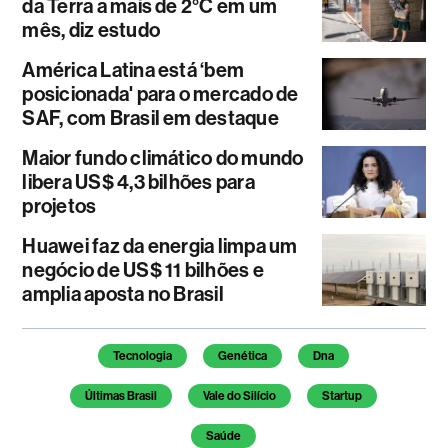
da Terra a mais de 2°C em um
mês, diz estudo
América Latina está ‘bem
posicionada' para o mercado de
SAF, com Brasil em destaque
Maior fundo climático do mundo
libera US$ 4,3 bilhões para
projetos
Huawei faz da energia limpa um
negócio de US$ 11 bilhões e
amplia aposta no Brasil
Temas deste artigo
Tecnologia
Genética
Dna
Últimas Brasil
Vale do Silício
Startup
Saúde