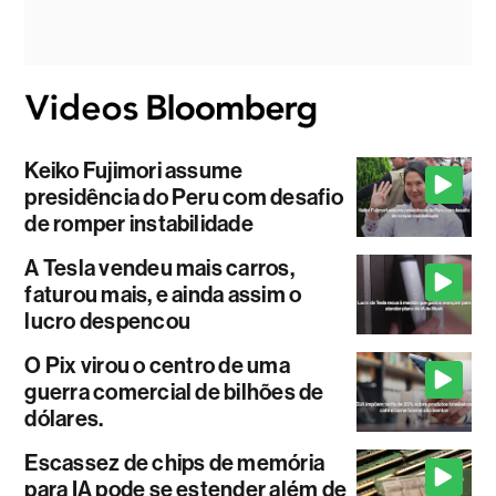
Keiko Fujimori assume
presidência do Peru com desafio
de romper instabilidade
A Tesla vendeu mais carros,
faturou mais, e ainda assim o
lucro despencou
O Pix virou o centro de uma
guerra comercial de bilhões de
dólares.
Escassez de chips de memória
para IA pode se estender além de