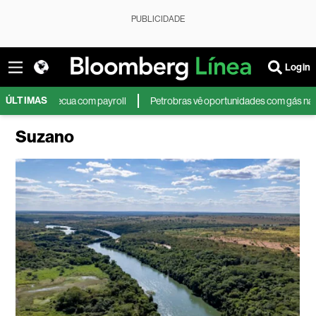
PUBLICIDADE
Login
ÚLTIMAS
a com payroll
Petrobras vê oportunidades com gás na Colômbia e recompr
Suzano