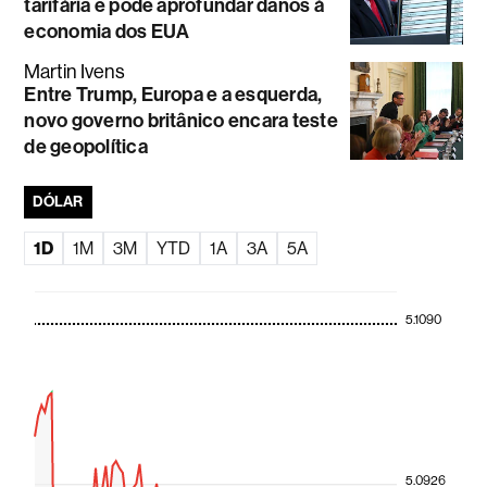
tarifária e pode aprofundar danos à
economia dos EUA
Martin Ivens
Entre Trump, Europa e a esquerda,
novo governo britânico encara teste
de geopolítica
DÓLAR
1D
1M
3M
YTD
1A
3A
5A
5.1090
5.0926