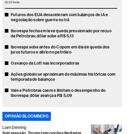
há 23 horas
Futuros dos EUA desaceleram com balanços de IA e
negociação sobre guerra no Irã
Ibovespa fecha em leve queda pressionado por recuo
da Petrobras; dólar sobe a R$ 5,13
Ibovespa sobe antes do Copom em dia de queda dos
juros futuros e alívio no petróleo
O avanço da Loft nas incorporadoras
Ações globais se aproximam de máximas históricas com
temporada de balanços
Vale e Petrobras caem e limitam o desempenho do
Ibovespa; dólar avança a R$ 5,09
Ações globais sobem com recuo do petróleo e alívio da
pressão sobre mercados
OPINIÃO BLOOMBERG
Faria Lima volta o foco para as eleições e gestores veem
Liam Denning
disputa presidencial acirrada
Sob pressão, Trump tem opções limitadas