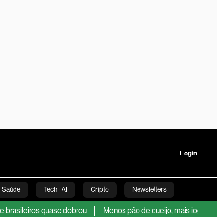
Login
Saúde
Tech - AI
Cripto
Newsletters
leiros quase dobrou
Menos pão de queijo, mais iogurte: co
tartups
Linha Executiva
Opinião
Vídeos