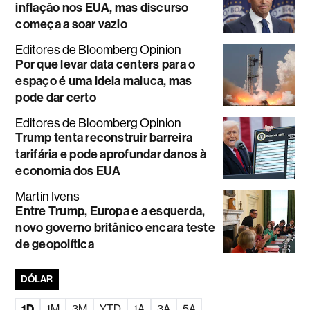
inflação nos EUA, mas discurso
começa a soar vazio
Editores de Bloomberg Opinion
Por que levar data centers para o
espaço é uma ideia maluca, mas
pode dar certo
Editores de Bloomberg Opinion
Trump tenta reconstruir barreira
tarifária e pode aprofundar danos à
economia dos EUA
Martin Ivens
Entre Trump, Europa e a esquerda,
novo governo britânico encara teste
de geopolítica
DÓLAR
1D
1M
3M
YTD
1A
3A
5A