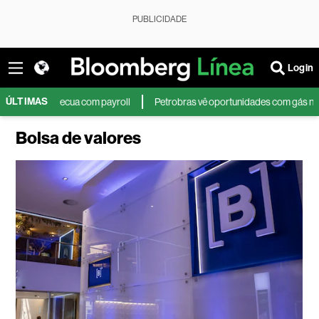
PUBLICIDADE
Login
ÚLTIMAS
ua com payroll
Petrobras vê oportunidades com gás na Colômbia e recomp
Bolsa de valores