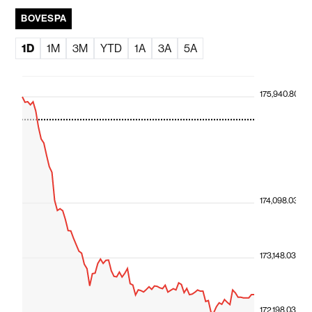
BOVESPA
1D
1M
3M
YTD
1A
3A
5A
175,940.80
174,098.03
173,148.03
172,198.03