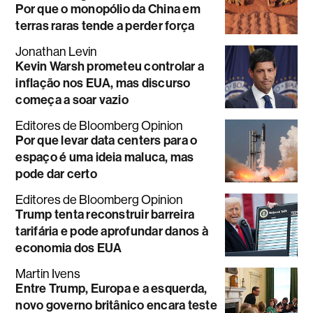
Por que o monopólio da China em
terras raras tende a perder força
Jonathan Levin
Kevin Warsh prometeu controlar a
inflação nos EUA, mas discurso
começa a soar vazio
Editores de Bloomberg Opinion
Por que levar data centers para o
espaço é uma ideia maluca, mas
pode dar certo
Editores de Bloomberg Opinion
Trump tenta reconstruir barreira
tarifária e pode aprofundar danos à
economia dos EUA
Martin Ivens
Entre Trump, Europa e a esquerda,
novo governo britânico encara teste