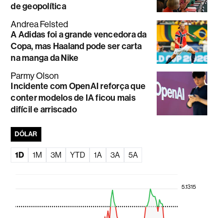
de geopolítica
Andrea Felsted
A Adidas foi a grande vencedora da
Copa, mas Haaland pode ser carta
na manga da Nike
Parmy Olson
Incidente com OpenAI reforça que
conter modelos de IA ficou mais
difícil e arriscado
DÓLAR
1D
1M
3M
YTD
1A
3A
5A
5.1315