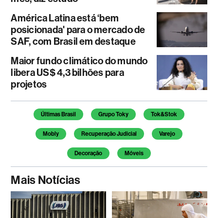
América Latina está ‘bem
posicionada' para o mercado de
SAF, com Brasil em destaque
Maior fundo climático do mundo
libera US$ 4,3 bilhões para
projetos
Temas deste artigo
Últimas Brasil
Grupo Toky
Tok&Stok
Mobly
Recuperação Judicial
Varejo
Decoração
Móveis
Mais Notícias