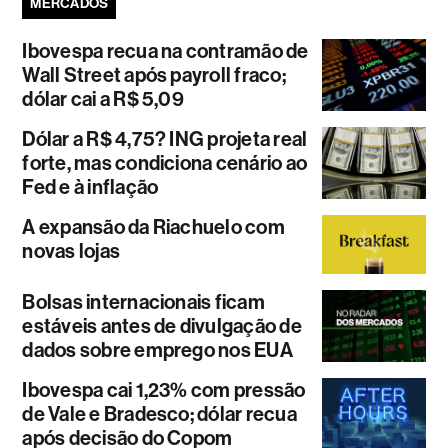
MERCADOS
Ibovespa recua na contramão de
Wall Street após payroll fraco;
dólar cai a R$ 5,09
Dólar a R$ 4,75? ING projeta real
forte, mas condiciona cenário ao
Fed e à inflação
A expansão da Riachuelo com
novas lojas
Bolsas internacionais ficam
estáveis antes de divulgação de
dados sobre emprego nos EUA
Ibovespa cai 1,23% com pressão
de Vale e Bradesco; dólar recua
após decisão do Copom