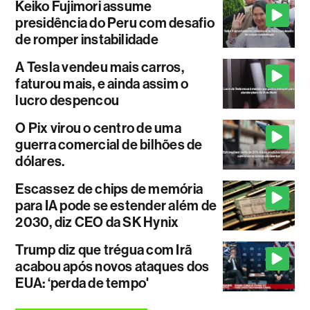
Keiko Fujimori assume
presidência do Peru com desafio
de romper instabilidade
A Tesla vendeu mais carros,
faturou mais, e ainda assim o
lucro despencou
O Pix virou o centro de uma
guerra comercial de bilhões de
dólares.
Escassez de chips de memória
para IA pode se estender além de
2030, diz CEO da SK Hynix
Trump diz que trégua com Irã
acabou após novos ataques dos
EUA: ‘perda de tempo'