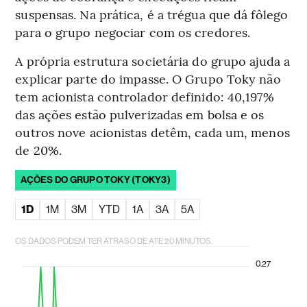
suspensas. Na prática, é a trégua que dá fôlego
para o grupo negociar com os credores.
A própria estrutura societária do grupo ajuda a
explicar parte do impasse. O Grupo Toky não
tem acionista controlador definido: 40,197%
das ações estão pulverizadas em bolsa e os
outros nove acionistas detêm, cada um, menos
de 20%.
AÇÕES DO GRUPO TOKY (TOKY3)
1D
1M
3M
YTD
1A
3A
5A
OS DADOS PODEM TER ATRASO DE ATE 20 MINUTOS.
0.27