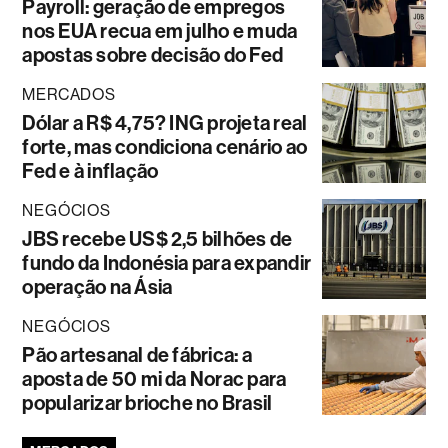
Payroll: geração de empregos
nos EUA recua em julho e muda
apostas sobre decisão do Fed
MERCADOS
Dólar a R$ 4,75? ING projeta real
forte, mas condiciona cenário ao
Fed e à inflação
NEGÓCIOS
JBS recebe US$ 2,5 bilhões de
fundo da Indonésia para expandir
operação na Ásia
NEGÓCIOS
Pão artesanal de fábrica: a
aposta de 50 mi da Norac para
popularizar brioche no Brasil