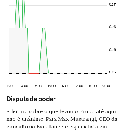
0.27
0.26
0.26
0.25
13:00
14:00
15:00
16:00
17:00
18:00
19:00
20:00
Disputa de poder
A leitura sobre o que levou o grupo até aqui
não é unânime. Para Max Mustrangi, CEO da
consultoria Excellance e especialista em