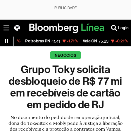
PUBLICIDADE
Login
etrobras PN
-1.71%
Vale ON
-0.21%
Itaú PN
41.41
75.23
41.12
NEGÓCIOS
Grupo Toky solicita
desbloqueio de R$ 77 mi
em recebíveis de cartão
em pedido de RJ
No documento do pedido de recuperação judicial,
dona de Tok&Stok e Mobly pede à Justiça a liberação
dos recebíveis e a proteção a contratos com Vamos,