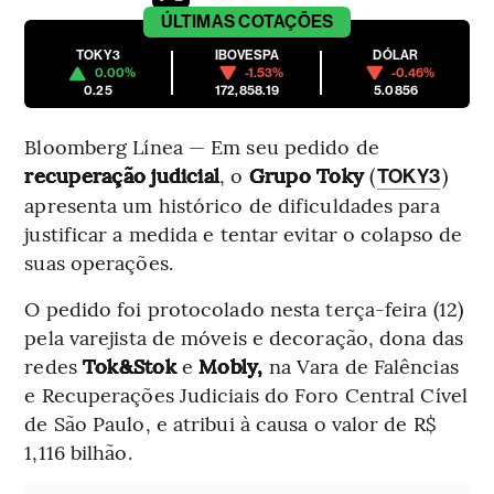
ÚLTIMAS
COTAÇÕES
TOKY3
IBOVESPA
DÓLAR
0.00%
-1.53%
-0.46%
0.25
172,858.19
5.0856
Bloomberg Línea — Em seu pedido de
recuperação judicial
, o
Grupo Toky
(
)
TOKY3
apresenta um histórico de dificuldades para
justificar a medida e tentar evitar o colapso de
suas operações.
O pedido foi protocolado nesta terça-feira (12)
pela varejista de móveis e decoração, dona das
redes
Tok&Stok
e
Mobly,
na Vara de Falências
e Recuperações Judiciais do Foro Central Cível
de São Paulo, e atribui à causa o valor de R$
1,116 bilhão.