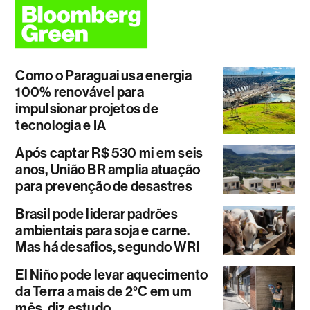
Como o Paraguai usa energia
100% renovável para
impulsionar projetos de
tecnologia e IA
Após captar R$ 530 mi em seis
anos, União BR amplia atuação
para prevenção de desastres
Brasil pode liderar padrões
ambientais para soja e carne.
Mas há desafios, segundo WRI
El Niño pode levar aquecimento
da Terra a mais de 2°C em um
mês, diz estudo