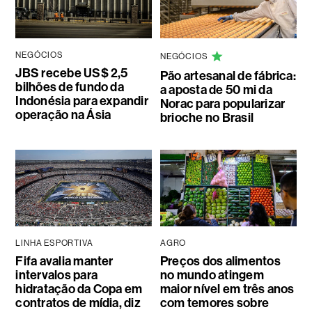
NEGÓCIOS
NEGÓCIOS
JBS recebe US$ 2,5
Pão artesanal de fábrica:
bilhões de fundo da
a aposta de 50 mi da
Indonésia para expandir
Norac para popularizar
operação na Ásia
brioche no Brasil
LINHA ESPORTIVA
AGRO
Fifa avalia manter
Preços dos alimentos
intervalos para
no mundo atingem
hidratação da Copa em
maior nível em três anos
contratos de mídia, diz
com temores sobre