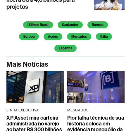
projetos
Temas deste artigo
Últimas Brasil
Santander
Bancos
Europa
Ações
Mercados
Itália
Espanha
Mais Notícias
LINHA EXECUTIVA
MERCADOS
XP Asset mira carteira
Pior falha técnica de sua
administrada no varejo
história coloca em
ao bater R$ 300 bilhões
evidência monopólio da