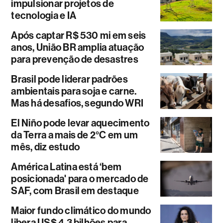
impulsionar projetos de
tecnologia e IA
Após captar R$ 530 mi em seis
anos, União BR amplia atuação
para prevenção de desastres
Brasil pode liderar padrões
ambientais para soja e carne.
Mas há desafios, segundo WRI
El Niño pode levar aquecimento
da Terra a mais de 2°C em um
mês, diz estudo
América Latina está ‘bem
posicionada' para o mercado de
SAF, com Brasil em destaque
Maior fundo climático do mundo
libera US$ 4,3 bilhões para