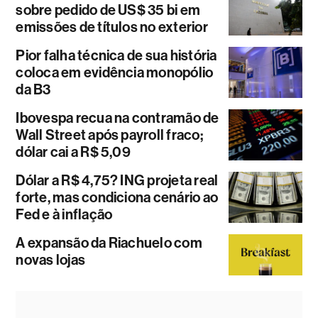
sobre pedido de US$ 35 bi em
emissões de títulos no exterior
Pior falha técnica de sua história
coloca em evidência monopólio
da B3
Ibovespa recua na contramão de
Wall Street após payroll fraco;
dólar cai a R$ 5,09
Dólar a R$ 4,75? ING projeta real
forte, mas condiciona cenário ao
Fed e à inflação
A expansão da Riachuelo com
novas lojas