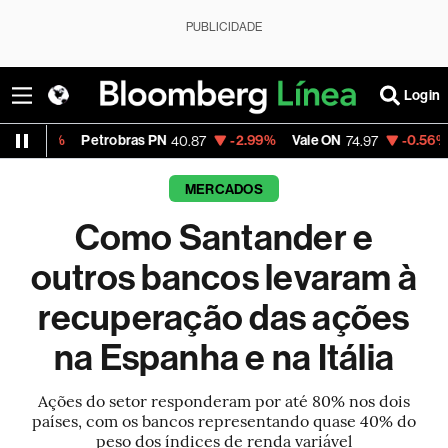
PUBLICIDADE
Login
Petrobras PN
-2.99%
Vale ON
-0.56%
Itaú PN
40.87
74.97
40
MERCADOS
Como Santander e
outros bancos levaram à
recuperação das ações
na Espanha e na Itália
Ações do setor responderam por até 80% nos dois
países, com os bancos representando quase 40% do
peso dos índices de renda variável