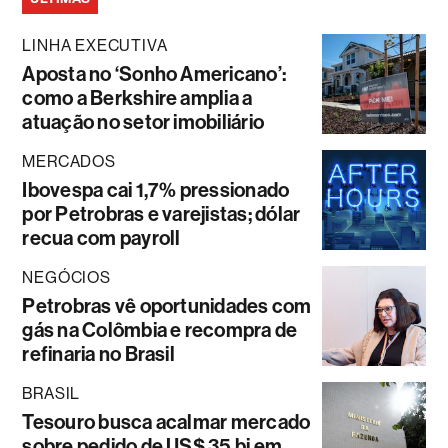
LINHA EXECUTIVA
Aposta no ‘Sonho Americano’:
como a Berkshire amplia a
atuação no setor imobiliário
MERCADOS
Ibovespa cai 1,7% pressionado
por Petrobras e varejistas; dólar
recua com payroll
NEGÓCIOS
Petrobras vê oportunidades com
gás na Colômbia e recompra de
refinaria no Brasil
BRASIL
Tesouro busca acalmar mercado
sobre pedido de US$ 35 bi em