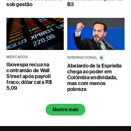
sob gestão
B3
MERCADOS
INTERNACIONAL
Ibovespa recua na
Abelardo de la Espriella
contramão de Wall
chega ao poder em
Street após payroll
Colômbia endividada,
fraco; dólar cai a R$
mas com menos
5,09
pobreza
Mostre mais