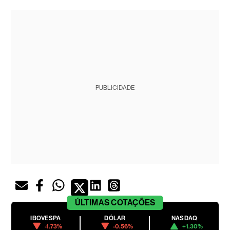
PUBLICIDADE
ÚLTIMAS
COTAÇÕES
IBOVESPA
DÓLAR
NASDAQ
-1.73%
-0.56%
+1.30%