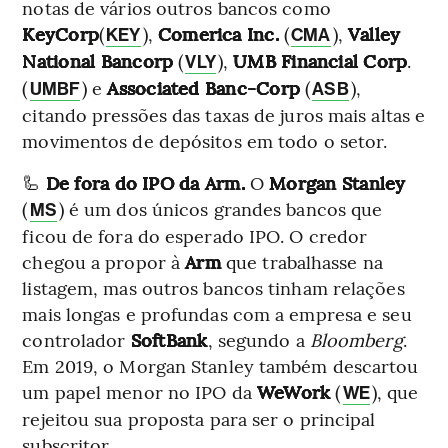
notas de vários outros bancos como
KeyCorp
(
),
Comerica Inc.
(
),
Valley
KEY
CMA
National Bancorp
(
),
UMB Financial Corp
.
VLY
(
) e
Associated Banc-Corp
(
),
UMBF
ASB
citando pressões das taxas de juros mais altas e
movimentos de depósitos em todo o setor.
🦾
De fora do IPO da Arm.
O
Morgan Stanley
(
) é um dos únicos grandes bancos que
MS
ficou de fora do esperado IPO. O credor
chegou a propor à
Arm
que trabalhasse na
listagem, mas outros bancos tinham relações
mais longas e profundas com a empresa e seu
controlador
SoftBank
, segundo a
Bloomberg
.
Em 2019, o Morgan Stanley também descartou
um papel menor no IPO da
WeWork
(
), que
WE
rejeitou sua proposta para ser o principal
subscritor.