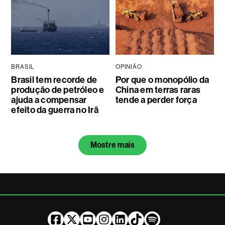
BRASIL
OPINIÃO
Brasil tem recorde de
Por que o monopólio da
produção de petróleo e
China em terras raras
ajuda a compensar
tende a perder força
efeito da guerra no Irã
Mostre mais