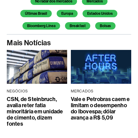
No radar dos mercados
Mercados
Últimas Brasil
Europa
Estados Unidos
Bloomberg Línea
Breakfast
Bolsas
Mais Notícias
NEGÓCIOS
MERCADOS
CSN, de Steinbruch,
Vale e Petrobras caem e
avalia reter fatia
limitam o desempenho
minoritária em unidade
do Ibovespa; dólar
de cimento, dizem
avança a R$ 5,09
fontes