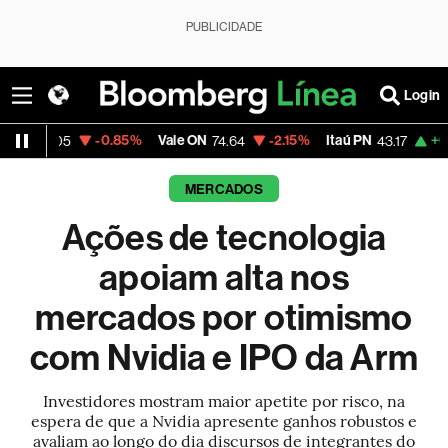
PUBLICIDADE
Login
-0.85%
Vale ON
-2.15%
Itaú PN
+0.65%
Maga
74.64
43.17
MERCADOS
Ações de tecnologia
apoiam alta nos
mercados por otimismo
com Nvidia e IPO da Arm
Investidores mostram maior apetite por risco, na
espera de que a Nvidia apresente ganhos robustos e
avaliam ao longo do dia discursos de integrantes do