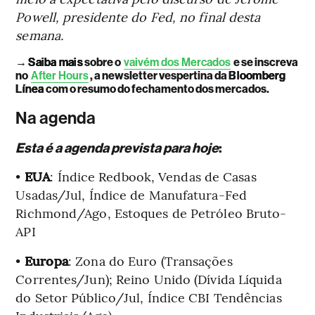
Powell, presidente do Fed, no final desta
semana.
→
Saiba mais
sobre o
vaivém dos Mercados
e se inscreva
no
After Hours
, a newsletter vespertina da
Bloomberg
Línea
com o resumo do fechamento dos mercados.
Na agenda
Esta é a agenda prevista para hoje
:
•
EUA
: Índice Redbook, Vendas de Casas
Usadas/Jul, Índice de Manufatura-Fed
Richmond/Ago, Estoques de Petróleo Bruto-
API
•
Europa
: Zona do Euro (Transações
Correntes/Jun); Reino Unido (Dívida Líquida
do Setor Público/Jul, Índice CBI Tendências