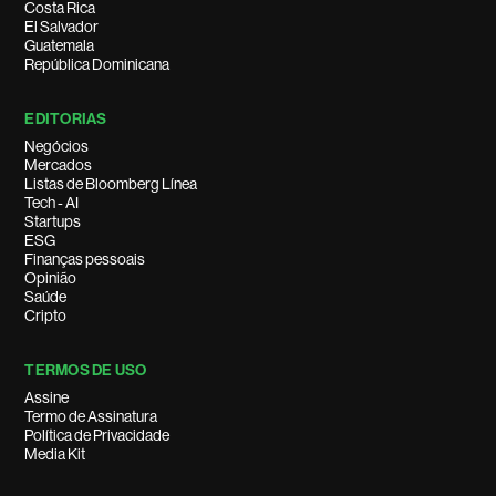
Costa Rica
El Salvador
Guatemala
República Dominicana
EDITORIAS
Negócios
Mercados
Listas de Bloomberg Línea
Tech - AI
Startups
ESG
Finanças pessoais
Opinião
Saúde
Cripto
TERMOS DE USO
Assine
Termo de Assinatura
Política de Privacidade
Media Kit