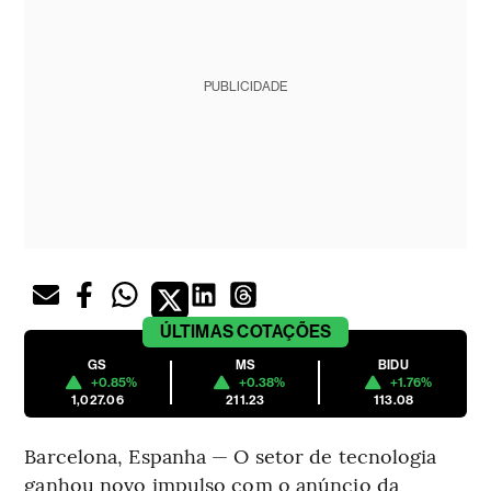
PUBLICIDADE
ÚLTIMAS
COTAÇÕES
GS
MS
BIDU
+0.85%
+0.38%
+1.76%
1,027.06
211.23
113.08
Barcelona, Espanha — O setor de tecnologia
ganhou novo impulso com o anúncio da