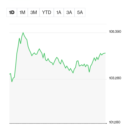
1D
1M
3M
YTD
1A
3A
5A
105.390
103.280
101.280