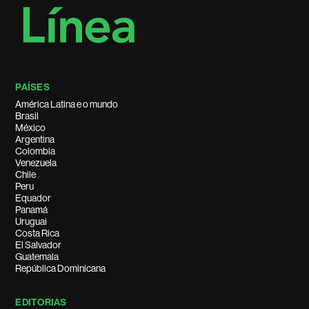
PAÍSES
América Latina e o mundo
Brasil
México
Argentina
Colombia
Venezuela
Chile
Peru
Equador
Panamá
Uruguai
Costa Rica
El Salvador
Guatemala
República Dominicana
EDITORIAS