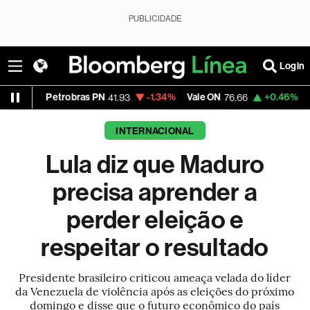
PUBLICIDADE
Login
Petrobras PN
-1.34%
Vale ON
+0.46%
Itaú PN
41.93
76.66
42
INTERNACIONAL
Lula diz que Maduro
precisa aprender a
perder eleição e
respeitar o resultado
Presidente brasileiro criticou ameaça velada do líder
da Venezuela de violência após as eleições do próximo
domingo e disse que o futuro econômico do país