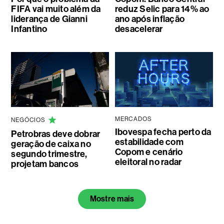
FIFA vai muito além da
reduz Selic para 14% ao
liderança de Gianni
ano após inflação
Infantino
desacelerar
MERCADOS
NEGÓCIOS
Ibovespa fecha perto da
Petrobras deve dobrar
estabilidade com
geração de caixa no
Copom e cenário
segundo trimestre,
eleitoral no radar
projetam bancos
Mostre mais