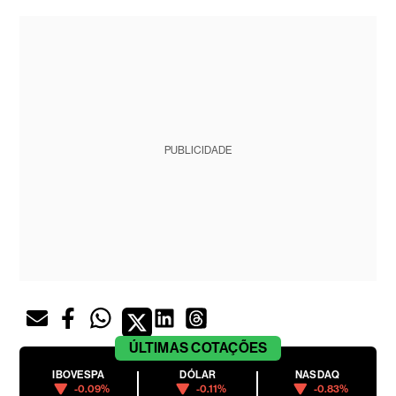
PUBLICIDADE
ÚLTIMAS
COTAÇÕES
IBOVESPA
DÓLAR
NASDAQ
-0.09%
-0.11%
-0.83%