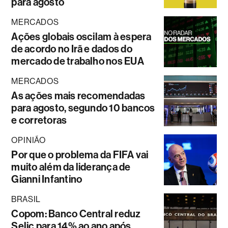
para agosto
MERCADOS
Ações globais oscilam à espera
de acordo no Irã e dados do
mercado de trabalho nos EUA
MERCADOS
As ações mais recomendadas
para agosto, segundo 10 bancos
e corretoras
OPINIÃO
Por que o problema da FIFA vai
muito além da liderança de
Gianni Infantino
BRASIL
Copom: Banco Central reduz
Selic para 14% ao ano após