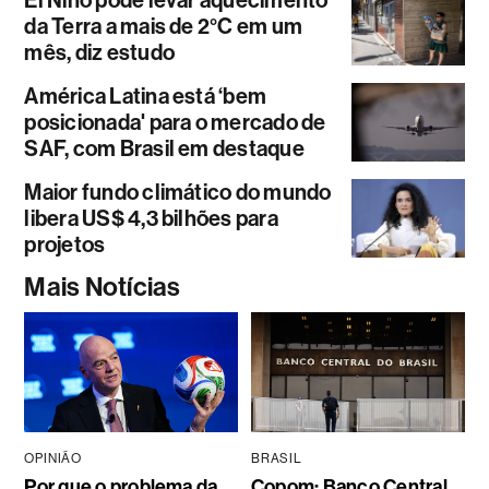
El Niño pode levar aquecimento
da Terra a mais de 2°C em um
mês, diz estudo
América Latina está ‘bem
posicionada' para o mercado de
SAF, com Brasil em destaque
Maior fundo climático do mundo
libera US$ 4,3 bilhões para
projetos
Mais Notícias
OPINIÃO
BRASIL
Por que o problema da
Copom: Banco Central