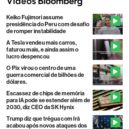
Keiko Fujimori assume
presidência do Peru com desafio
de romper instabilidade
A Tesla vendeu mais carros,
faturou mais, e ainda assim o
lucro despencou
O Pix virou o centro de uma
guerra comercial de bilhões de
dólares.
Escassez de chips de memória
para IA pode se estender além de
2030, diz CEO da SK Hynix
Trump diz que trégua com Irã
acabou após novos ataques dos