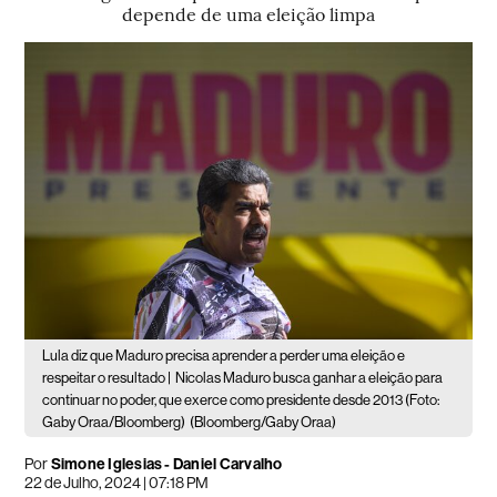
depende de uma eleição limpa
Lula diz que Maduro precisa aprender a perder uma eleição e
respeitar o resultado |
Nicolas Maduro busca ganhar a eleição para
continuar no poder, que exerce como presidente desde 2013 (Foto:
Gaby Oraa/Bloomberg)
(Bloomberg/Gaby Oraa)
Por
Simone Iglesias - Daniel Carvalho
22 de Julho, 2024 | 07:18 PM