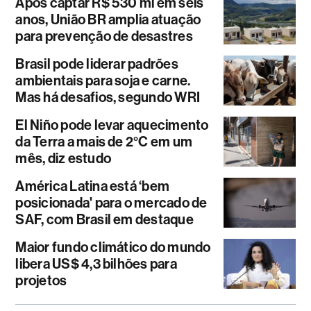
Após captar R$ 530 mi em seis
anos, União BR amplia atuação
para prevenção de desastres
Brasil pode liderar padrões
ambientais para soja e carne.
Mas há desafios, segundo WRI
El Niño pode levar aquecimento
da Terra a mais de 2°C em um
mês, diz estudo
América Latina está ‘bem
posicionada' para o mercado de
SAF, com Brasil em destaque
Maior fundo climático do mundo
libera US$ 4,3 bilhões para
projetos