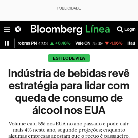
PUBLICIDADE
Login
+0.48%
Vale ON
-1.66%
Itaú PN
-1.30%
42.13
75.39
41.83
ESTILO DE VIDA
Indústria de bebidas revê
estratégia para lidar com
queda de consumo de
álcool nos EUA
Volume caiu 5% nos EUA no ano passado e pode cair
mais 4% neste ano, segundo projeções; enquanto
algumas empresas apostam que o recuo é passageiro,