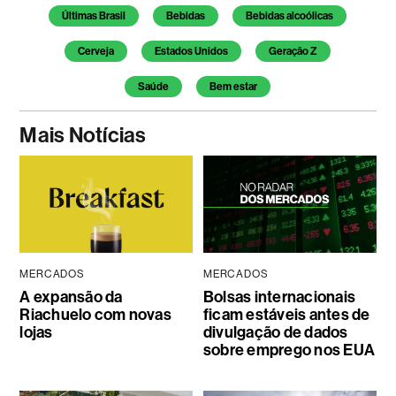
Temas deste artigo
Últimas Brasil
Bebidas
Bebidas alcoólicas
Cerveja
Estados Unidos
Geração Z
Saúde
Bem estar
Mais Notícias
MERCADOS
MERCADOS
A expansão da
Bolsas internacionais
Riachuelo com novas
ficam estáveis antes de
lojas
divulgação de dados
sobre emprego nos EUA