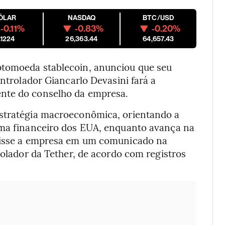
ÓLAR
NASDAQ
BTC/USD
-0.11%
-0.83%
-0.20%
.1224
26,363.44
64,657.43
ptomoeda stablecoin, anunciou que seu
ontrolador Giancarlo Devasini fará a
nte do conselho da empresa.
estratégia macroeconômica, orientando a
ema financeiro dos EUA, enquanto avança na
 disse a empresa em um comunicado na
rolador da Tether, de acordo com registros