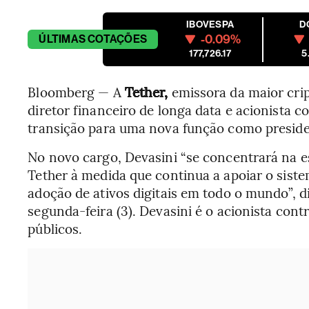
IBOVESPA
D
-0.09%
ÚLTIMAS
COTAÇÕES
177,726.17
5
Bloomberg — A
Tether,
emissora da maior cri
diretor financeiro de longa data e acionista c
transição para uma nova função como preside
No novo cargo, Devasini “se concentrará na 
Tether à medida que continua a apoiar o sist
adoção de ativos digitais em todo o mundo”,
segunda-feira (3). Devasini é o acionista cont
públicos.