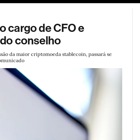
ESG
Soluções de publicidade
Bloomberg Línea
Assina
 o cargo de CFO e
 do conselho
ssão da maior criptomoeda stablecoin, passará se
comunicado