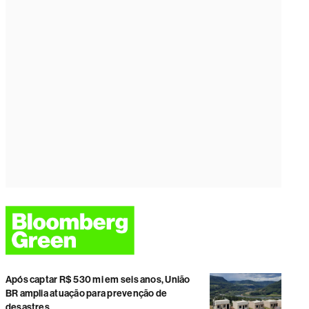
Após captar R$ 530 mi em seis anos, União
BR amplia atuação para prevenção de
desastres