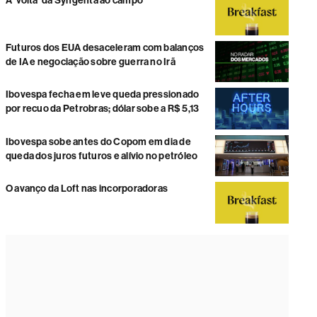
A ‘volta’ da Syngenta ao campo
Futuros dos EUA desaceleram com balanços
de IA e negociação sobre guerra no Irã
Ibovespa fecha em leve queda pressionado
por recuo da Petrobras; dólar sobe a R$ 5,13
Ibovespa sobe antes do Copom em dia de
queda dos juros futuros e alívio no petróleo
O avanço da Loft nas incorporadoras