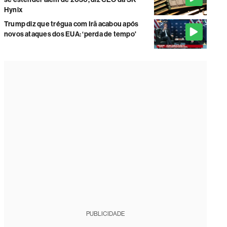
Hynix
Trump diz que trégua com Irã acabou após
novos ataques dos EUA: ‘perda de tempo'
PUBLICIDADE