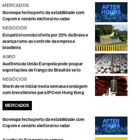
MERCADOS
Ibovespa fecha perto da estabilidade com
Copom e cenário eleitoral no radar
NEGÓCIOS
Ecopetrol conclui oferta por 25% da Brava e
avança rumo ao controle da empresa
brasileira
AGRO
Auditoria da União Europeia pode poupar
exportações de frango do Brasil de veto
NEGÓCIOS
Shein deve iniciar nesta semana sondagem
com investidores para IPO em Hong Kong
MERCADOS
Ibovespa fecha perto da estabilidade com
Copom e cenário eleitoral no radar