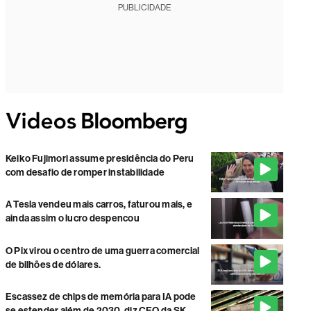
PUBLICIDADE
Keiko Fujimori assume presidência do Peru
com desafio de romper instabilidade
A Tesla vendeu mais carros, faturou mais, e
ainda assim o lucro despencou
O Pix virou o centro de uma guerra comercial
de bilhões de dólares.
Escassez de chips de memória para IA pode
se estender além de 2030, diz CEO da SK